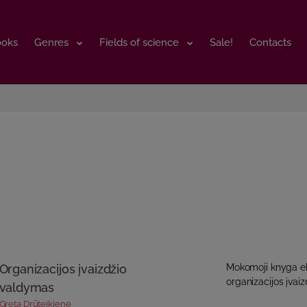
ooks
ooks
Genres
Genres
Fields of science
Fields of science
Sale!
Sale!
Contacts
Contacts
Organizacijos įvaizdžio
Mokomoji knyga e
organizacijos įvaiz
valdymas
Greta Drūteikienė