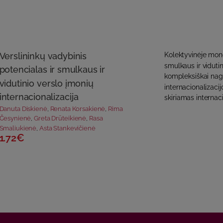
Verslininkų vadybinis
Kolektyvinėje mono
smulkaus ir vidutin
potencialas ir smulkaus ir
kompleksiškai nagr
vidutinio verslo įmonių
internacionalizaci
internacionalizacija
skiriamas internacio
Danuta Diskienė
,
Renata Korsakienė
,
Rima
Česynienė
,
Greta Drūteikienė
,
Rasa
Smaliukienė
,
Asta Stankevičienė
1.72€