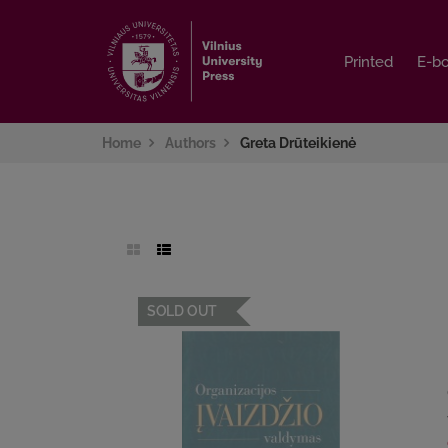
Printed
Printed
E-b
E-b
Home
Authors
Greta Drūteikienė
SOLD OUT