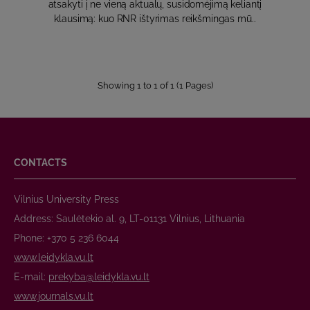
atsakyti į ne vieną aktualų, susidomėjimą keliantį
klausimą: kuo RNR ištyrimas reikšmingas mū..
Showing 1 to 1 of 1 (1 Pages)
CONTACTS
Vilnius University Press
Address: Saulėtekio al. 9, LT-01131 Vilnius, Lithuania
Phone: +370 5 236 6044
www.leidykla.vu.lt
E-mail:
prekyba@leidykla.vu.lt
www.journals.vu.lt