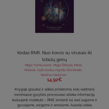
Kodas RNR. Nuo kovos su virusais iki
tobulų genų
Miglė Tomkuvienė
,
Miglė Štitilytė
,
Milda
Mickutė
,
Gytis Dudas
,
Ingrida Olendraitė
,
Giedrius Gasiūnas
14.92€
Knygoje glaustai ir aiškiai pristatoma, kokį vaidmenį
esminiuose gyvybės procesuose atlieka informaciją
koduojanti molekulė – RNR, lemianti tai, kad augame ir
gyvuojame, sergame ir senstame. Autoriai siekia