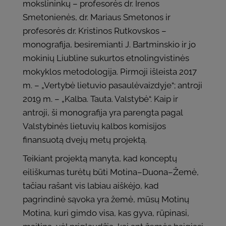
mokslininkų – profesorės dr. Irenos
Smetonienės, dr. Mariaus Smetonos ir
profesorės dr. Kristinos Rutkovskos –
monografija, besiremianti J. Bartminskio ir jo
mokinių Liubline sukurtos etnolingvistinės
mokyklos metodologija. Pirmoji išleista 2017
m. – „Vertybė lietuvio pasaulėvaizdyje“; antroji
2019 m. – „Kalba. Tauta. Valstybė“. Kaip ir
antroji, ši monografija yra parengta pagal
Valstybinės lietuvių kalbos komisijos
finansuotą dvejų metų projektą.
Teikiant projektą manyta, kad konceptų
eiliškumas turėtų būti Motina–Duona–Žemė,
tačiau rašant vis labiau aiškėjo, kad
pagrindinė sąvoka yra žemė, mūsų Motinų
Motina, kuri gimdo visa, kas gyva, rūpinasi,