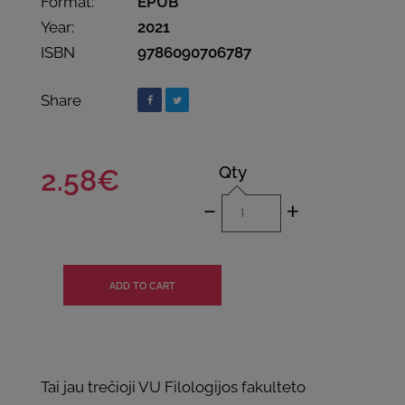
Format:
EPUB
Year:
2021
ISBN
9786090706787
Share
Qty
2.58€
-
+
Tai jau trečioji VU Filologijos fakulteto