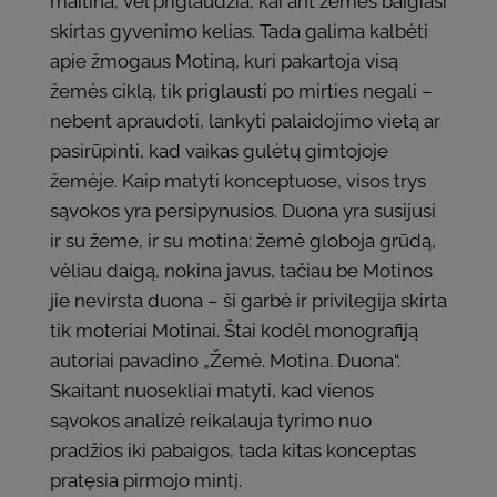
maitina, vėl priglaudžia, kai ant žemės baigiasi
skirtas gyvenimo kelias. Tada galima kalbėti
apie žmogaus Motiną, kuri pakartoja visą
žemės ciklą, tik priglausti po mirties negali –
nebent apraudoti, lankyti palaidojimo vietą ar
pasirūpinti, kad vaikas gulėtų gimtojoje
žemėje. Kaip matyti konceptuose, visos trys
sąvokos yra persipynusios. Duona yra susijusi
ir su žeme, ir su motina: žemė globoja grūdą,
vėliau daigą, nokina javus, tačiau be Motinos
jie nevirsta duona – ši garbė ir privilegija skirta
tik moteriai Motinai. Štai kodėl monografiją
autoriai pavadino „Žemė. Motina. Duona“.
Skaitant nuosekliai matyti, kad vienos
sąvokos analizė reikalauja tyrimo nuo
pradžios iki pabaigos, tada kitas konceptas
pratęsia pirmojo mintį.