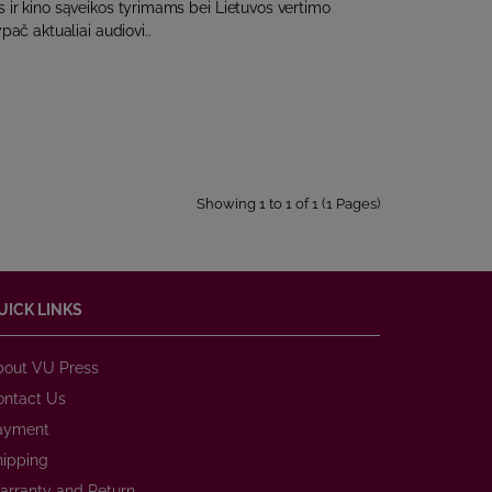
os ir kino sąveikos tyrimams bei Lietuvos vertimo
pač aktualiai audiovi..
Showing 1 to 1 of 1 (1 Pages)
UICK LINKS
bout VU Press
ontact Us
ayment
hipping
arranty and Return