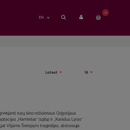
0
0
EN
EN
rinėjanti rusų kino režisieriaus Grigorijaus
ptacijas „Hamletas“ (1964) ir „Karalius Lyras“
agal Viljamo Šekspyro tragedijas, atstovauja