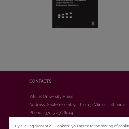
CONTACTS
Vilnius University Press
Address: Saulėtekio al. 9, LT-01131 Vilnius, Lithuania
Phone: +370 5 236 6044
www.leidykla.vu.lt
By clicking “Accept All Cookies”, you agree to the storing of cook
E-mail:
prekyba@leidykla.vu.lt