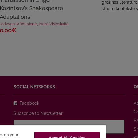
grožinės literatūr
Kozintsev’s Shakespeare
studijų kontekste y
Adaptations
Jadvyga Krūminienė
,
Indrė Višinskaitė
0.00€
SOCIAL NETWORKS
Q
Facebook
A
C
Subscribe to Newsletter
P
S
ies on your
W
Accept All Cookies