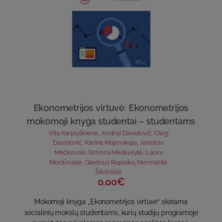
Ekonometrijos virtuvė: Ekonometrijos
mokomoji knyga studentai – studentams
Vita Karpuškienė
,
Andrej Davidovič
,
Oleg
Davidovič
,
Karina Majevskaja
,
Jaroslav
Mečkovski
,
Simona Meškelytė
,
Laura
Mociūnaitė
,
Giedrius Rupeika
,
Normantė
Šikšniūtė
0.00€
Mokomoji knyga „Ekonometrijos virtuvė“ skiriama
socialinių mokslų studentams, kurių studijų programoje