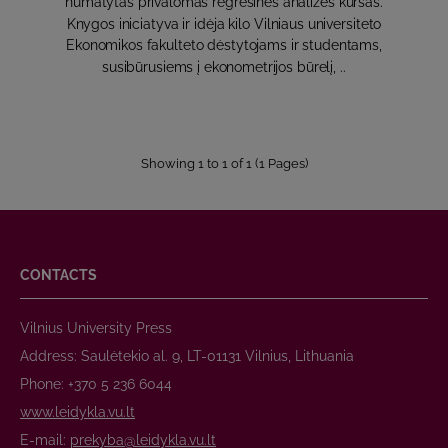
numatytas privalomas regresinės analizės kursas.
Knygos iniciatyva ir idėja kilo Vilniaus universiteto
Ekonomikos fakulteto dėstytojams ir studentams,
susibūrusiems į ekonometrijos būrelį, ..
Showing 1 to 1 of 1 (1 Pages)
CONTACTS
Vilnius University Press
Address: Saulėtekio al. 9, LT-01131 Vilnius, Lithuania
Phone: +370 5 236 6044
www.leidykla.vu.lt
E-mail:
prekyba@leidykla.vu.lt