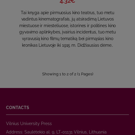
4.32€
Tai knyga apie pirmuosius kino teatrus, tuo metu
vadintus kinematografais, jų atsiradimą Lietuvos
miestuose ir miesteliuose, istorines ir politines kino
gyvavimo aplinkybes, įvairius incidentus, tuo metu
vyravusią kino filmų tematiką bei pirmąsias kino
kronikas Lietuvoje iki 1915 m. Didžiausias dėme..
Showing 1 to 2 of 2 (1 Pages)
CONTACTS
Vilnius University Press
Address: Saulėtekio al. 9, LT-01131 Vilnius, Lithuania