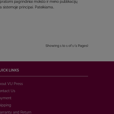
prašomi pagrindiniai mokslo ir meno publikacijų
 sistemoje principai. Pateikiama..
Showing 1 to 1 of 1 (1 Pages)
UICK LINKS
bout VU Press
ontact Us
ayment
hipping
arranty and Return