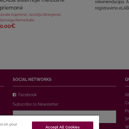
rekomendacijos. A
priemonė
registravimo eLABa
Jūratė Kuprienė
,
Aurelija Striogienė
,
Solveiga Remeikaitė
0.00€
SOCIAL NETWORKS
Q
Facebook
A
C
Subscribe to Newsletter
P
S
ies on your
W
Accept All Cookies