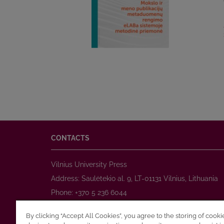
CONTACTS
Vilnius University Press
Address: Saulėtekio al. 9, LT-01131 Vilnius, Lithuania
Phone: +370 5 236 6044
www.leidykla.vu.lt
By clicking “Accept All Cookies”, you agree to the storing of cook
E-mail:
prekyba@leidykla.vu.lt