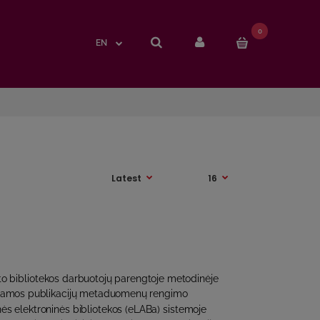
0
0
EN
EN
eto bibliotekos darbuotojų parengtoje metodinėje
kiamos publikacijų metaduomenų rengimo
ės elektroninės bibliotekos (eLABa) sistemoje