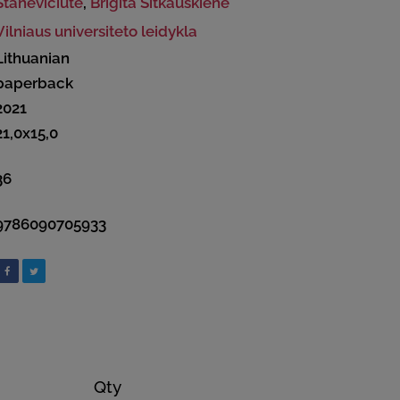
Stanevičiūtė
,
Brigita Šitkauskienė
Vilniaus universiteto leidykla
Lithuanian
paperback
2021
21,0x15,0
36
9786090705933
Qty