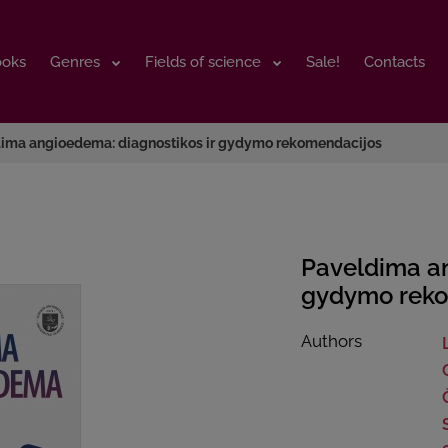
ooks
ooks
Genres
Genres
Fields of science
Fields of science
Sale!
Sale!
Contacts
Contacts
ima angioedema: diagnostikos ir gydymo rekomendacijos
Paveldima an
gydymo reko
Authors