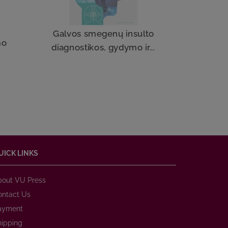
Mast
Galvos smegenų insulto
mo
ir g
diagnostikos, gydymo ir...
UICK LINKS
bout VU Press
ontact Us
ayment
hipping