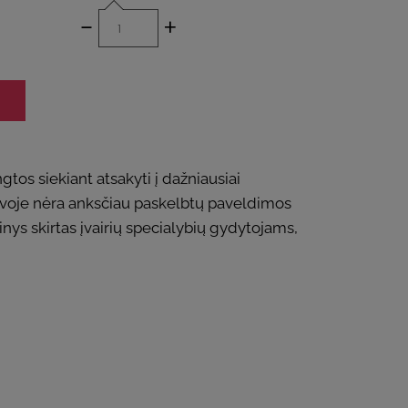
-
+
s siekiant atsakyti į dažniausiai
voje nėra anksčiau paskelbtų paveldimos
ys skirtas įvairių specialybių gydytojams,