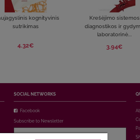
ujagyslinis kognityvinis
Krešėjimo sistemos
sutrikimas
diagnostikos ir gydy
laboratorinė...
4.32€
3.94€
SOCIAL NETWORKS
Q
Facebook
A
C
Subscribe to Newsletter
P
S