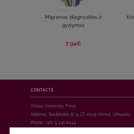
Migrenos diagnostika ir
Kra
gydymas
7.94€
CONTACTS
Vilnius University Press
Address: Saulėtekio al. 9, LT-01131 Vilnius, Lithuania
Phone: +370 5 236 6044
www.leidykla.vu.lt