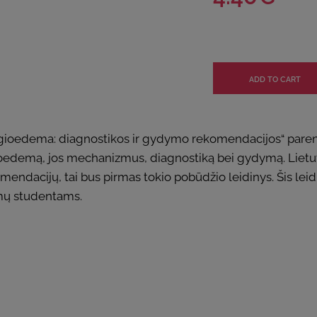
edema: diagnostikos ir gydymo rekomendacijos“ parengto
ioedemą, jos mechanizmus, diagnostiką bei gydymą. Lietu
dacijų, tai bus pirmas tokio pobūdžio leidinys. Šis leidin
mų studentams.