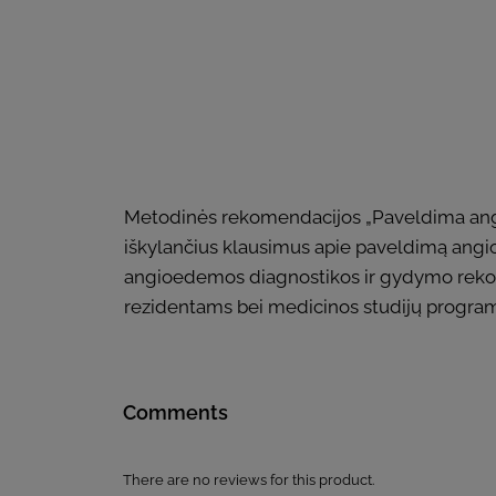
Metodinės rekomendacijos „Paveldima angio
iškylančius klausimus apie paveldimą ang
angioedemos diagnostikos ir gydymo rekomen
rezidentams bei medicinos studijų progra
Comments
There are no reviews for this product.