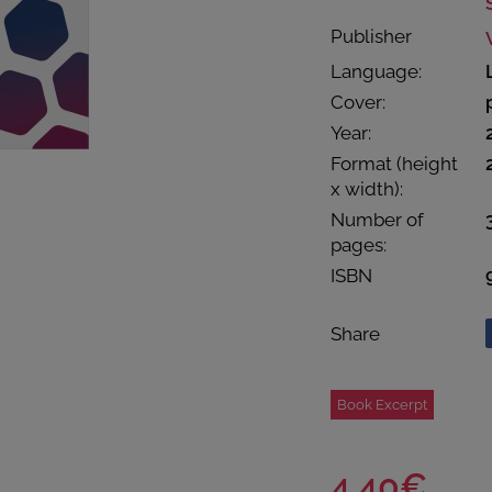
Publisher
Language:
Cover:
Year:
Format (height
x width):
Number of
pages:
ISBN
Share
Book Excerpt
4.40€