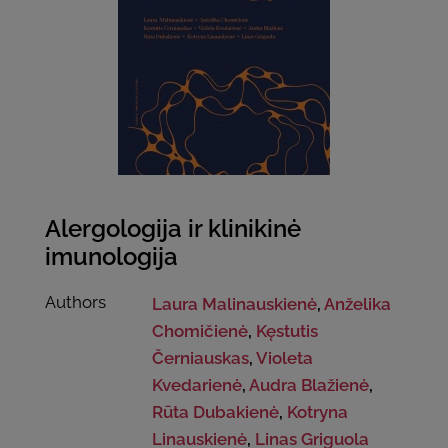
Alergologija ir klinikinė
imunologija
Authors
Laura Malinauskienė
,
Anželika
Chomičienė
,
Kęstutis
Černiauskas
,
Violeta
Kvedarienė
,
Audra Blažienė
,
Rūta Dubakienė
,
Kotryna
Linauskienė
,
Linas Griguola