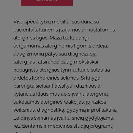
Visų specialybių medikai susiduria su
pacientais, kuriems įtariamos ar nustatomos
alerginės ligos. Maža to, kadangi
sergamumas alerginėmis ligomis didėja,
daug žmonių patys sau diagnozuoja
„alergijas“, atsiranda daug moksliškai
nepagrįstų alergijos tyrimų, kurie sulaukia
didelės komercinės sėkmės. Ši knyga
parengta siekiant atsakyti į dažniausiai
kylančius klausimus apie įvairių alergenų
sukeliamas alergines reakcijas, jų rizikos
veiksnius, diagnostiką, gydymą ir profilaktiką.
Leidinys skiriamas įvairių sričių gydytojams,
rezidentams ir medicinos studijų programų