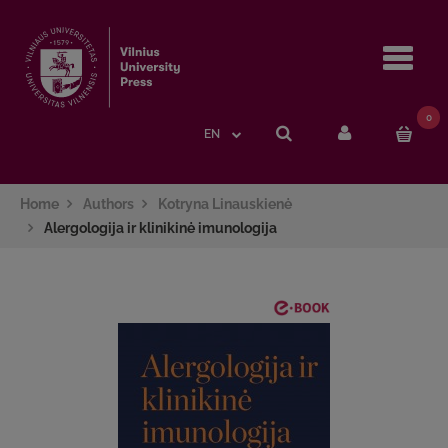
Navi
0
EN
Home
Authors
Kotryna Linauskienė
Alergologija ir klinikinė imunologija