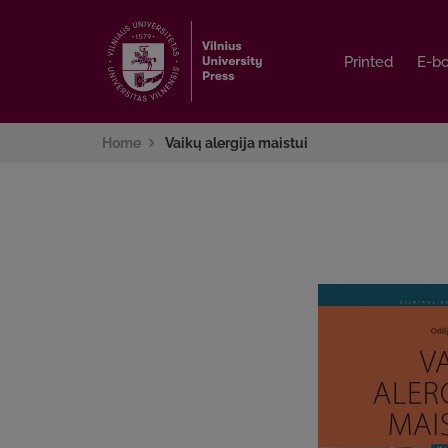
Printed
Printed
E-b
E-b
Home
Vaikų alergija maistui