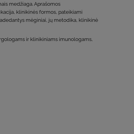
usimais medžiaga. Aprašomos
kacija, klinikinės formos, pateikiami
 padedantys mėginiai, jų metodika, klinikinė
rgologams ir klinikiniams imunologams,