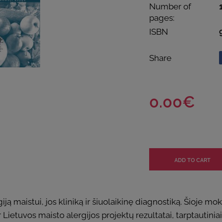
Number of
pages:
ISBN
Share
0.00€
rgiją maistui, jos kliniką ir šiuolaikinę diagnostiką. Šioj
r Lietuvos maisto alergijos projektų rezultatai, tarptautini