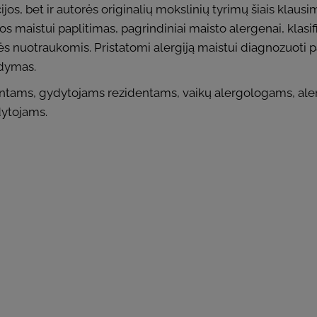
ijos, bet ir autorės originalių mokslinių tyrimų šiais kla
s maistui paplitimas, pagrindiniai maisto alergenai, klasifi
torės nuotraukomis. Pristatomi alergiją maistui diagnozuoti
ydymas.
tams, gydytojams rezidentams, vaikų alergologams, ale
dytojams.