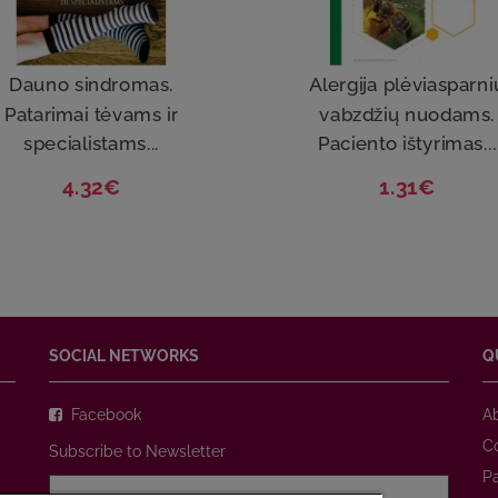
Dauno sindromas.
Alergija plėviasparni
Patarimai tėvams ir
vabzdžių nuodams.
specialistams...
Paciento ištyrimas...
4.32€
1.31€
SOCIAL NETWORKS
Q
Facebook
A
C
Subscribe to Newsletter
P