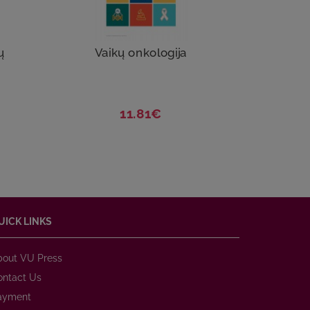
ų
Vaikų onkologija
11.81€
UICK LINKS
bout VU Press
ontact Us
ayment