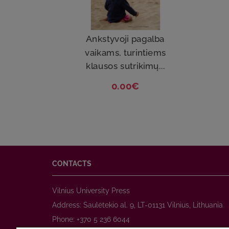
Ankstyvoji pagalba
vaikams, turintiems
klausos sutrikimų...
0.00€
CONTACTS
Vilnius University Press
Address: Saulėtekio al. 9, LT-01131 Vilnius, Lithuania
Phone: +370 5 236 6044