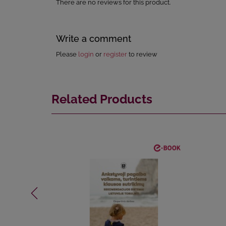
There are no reviews for this product.
Write a comment
Please
login
or
register
to review
Related Products