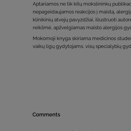
Aptariamos ne tik kitų mokslininkų publikac
nepageidaujamos reakcijos į maistą, alergijo
klinikinių atvejų pavyzdžiai, iliustruoti au
reikšmė, apžvelgiamas maisto alergijos g
Mokomoji knyga skiriama medicinos studen
vaikų ligų gydytojams, visų specialybių gy
Comments