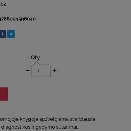
102
9786094596049
Qty
-
+
e mokomojoje knygoje apžvelgiama svarbiausia
ai diagnostikos ir gydymo sutarimai.