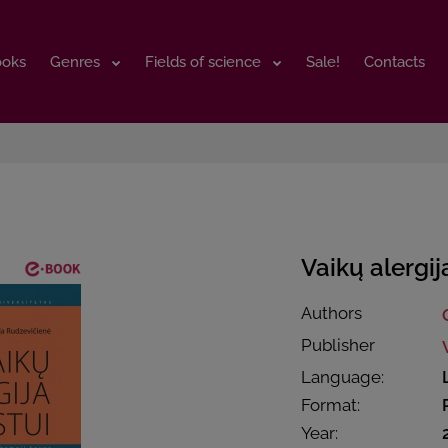
ooks
ooks
Genres
Genres
Fields of science
Fields of science
Sale!
Sale!
Contacts
Contacts
Vaikų alergij
Authors
Publisher
Language:
Format:
Year: