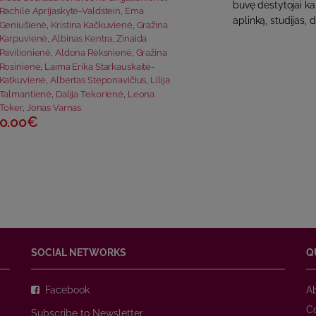
buvę dėstytojai ka
Rachilė Aprijaskytė-Valdstein
,
Ema
aplinką, studijas, d
Geniušienė
,
Kristina Kačkuvienė
,
Gražina
Karpuvienė
,
Albinas Kentra
,
Zinaida
Pavilionienė
,
Aldona Rėksnienė
,
Gražina
Rosinienė
,
Laima Erika Starkauskaitė-
Katkuvienė
,
Albertas Steponavičius
,
Lilija
Talmantienė
,
Dalija Tekorienė
,
Leona
Toker
,
Jonas Varnas
0.00€
SOCIAL NETWORKS
Q
Facebook
A
C
Subscribe to Newsletter