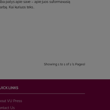
lba patys apie save – apie juos suformavusią
arbą. Kai kuriuos teks..
Showing 1 to 1 of 1 (1 Pages)
UICK LINKS
bout VU Press
ontact Us