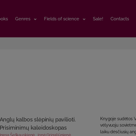
ooks
ooks
Genres
Genres
Fields of science
Fields of science
Sale!
Sale!
Contacts
Contacts
Anglų kalbos slėpinių pavilioti.
Knygoje sudėtos Vi
vėlyvuoju sovietm
Prisiminimų kaleidoskopas
laiku dėsčiusių an
Inesa Šeškauskienė
,
Jonė Grigaliūnienė
,