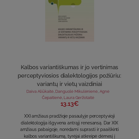
Kalbos variantiškumas ir jo vertinimas
perceptyviosios dialektologijos požiūriu:
variantų ir vietų vaizdiniai
Daiva Aliūkaitė
,
Danguolė Mikulėnienė
,
Agnė
Čepaitienė
,
Laura Geržotaitė
13.13€
XXI amžiaus pradžioje pasaulyje perceptyvioji
dialektologija išgyvena antrąjį renesansą. Dar XIX
amžiaus pabaigoje, norėdami suprasti ir paaiškinti
kalbos variantiškumą, tyrėjai atkreipė dėmesį į