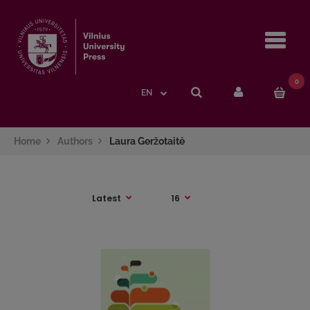
Navi
0
EN
Home
Authors
Laura Geržotaitė