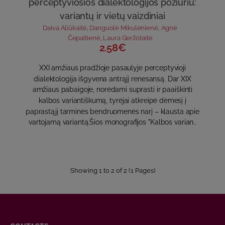
perceptyviosios dialektologijos požiūriu:
variantų ir vietų vaizdiniai
Daiva Aliūkaitė
,
Danguolė Mikulėnienė
,
Agnė
Čepaitienė
,
Laura Geržotaitė
2.58€
XXI amžiaus pradžioje pasaulyje perceptyvioji
dialektologija išgyvena antrąjį renesansą. Dar XIX
amžiaus pabaigoje, norėdami suprasti ir paaiškinti
kalbos variantiškumą, tyrėjai atkreipė dėmesį į
paprastąjį tarminės bendruomenės narį – klausta apie
vartojamą variantą.Šios monografijos "Kalbos varian..
Showing 1 to 2 of 2 (1 Pages)