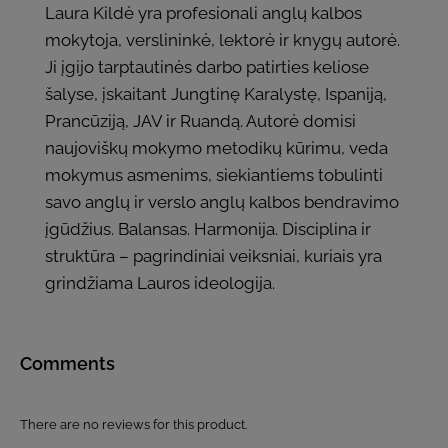
Laura Kildė yra profesionali anglų kalbos
mokytoja, verslininkė, lektorė ir knygų autorė.
Ji įgijo tarptautinės darbo patirties keliose
šalyse, įskaitant Jungtinę Karalystę, Ispaniją,
Prancūziją, JAV ir Ruandą. Autorė domisi
naujoviškų mokymo metodikų kūrimu, veda
mokymus asmenims, siekiantiems tobulinti
savo anglų ir verslo anglų kalbos bendravimo
įgūdžius. Balansas. Harmonija. Disciplina ir
struktūra – pagrindiniai veiksniai, kuriais yra
grindžiama Lauros ideologija.
Comments
There are no reviews for this product.