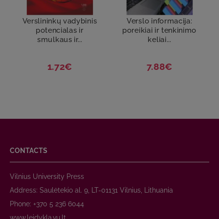
Verslininkų vadybinis
Verslo informacija:
potencialas ir
poreikiai ir tenkinimo
smulkaus ir...
keliai...
1.72€
7.88€
CONTACTS
Vilnius University Press
Address: Saulėtekio al. 9, LT-01131 Vilnius, Lithuania
Phone: +370 5 236 6044
www.leidykla.vu.lt