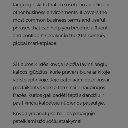
language skills that are useful in an office or
other business environments. It covers the
most common business terms and useful
phrases that can help you become a fluent
and confident speaker in the 21st-century
global marketplace.
-----------
Ši Lauros Kildės knyga leidžia lavinti anglų
kalbos įgūdžius, kurie pravers biure ar kitoje
verslo aplinkoje. Joje pateikiami dažniausiai
pasitaikantys verslo terminai ir naudingos
frazės, kurios gali padėti tapti sklandžiu ir
pasitikinčiu kalbėtoju nūdienos pasaulyje.
Knyga yra anglų kalba. Jos pabaigoje
pateikiami užduočių atsakymai.