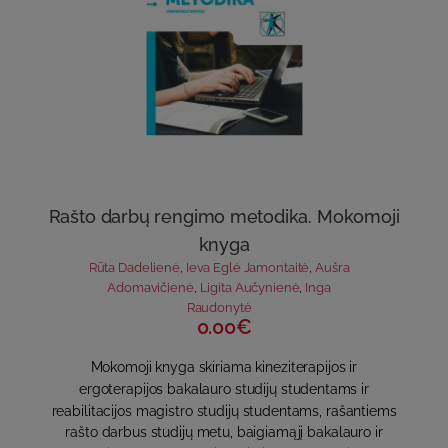
Rašto darbų rengimo metodika. Mokomoji
knyga
Rūta Dadelienė
,
Ieva Eglė Jamontaitė
,
Aušra
Adomavičienė
,
Ligita Aučynienė
,
Inga
Raudonytė
0.00€
Mokomoji knyga skiriama kineziterapijos ir
ergoterapijos bakalauro studijų studentams ir
reabilitacijos magistro studijų studentams, rašantiems
rašto darbus studijų metu, baigiamąjį bakalauro ir