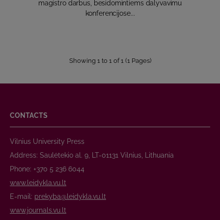
magistro darbus, besidomintiems dalyvavimu
konferencijose...
Showing 1 to 1 of 1 (1 Pages)
CONTACTS
Vilnius University Press
Address: Saulėtekio al. 9, LT-01131 Vilnius, Lithuania
Phone: +370 5 236 6044
www.leidykla.vu.lt
E-mail:
prekyba@leidykla.vu.lt
www.journals.vu.lt