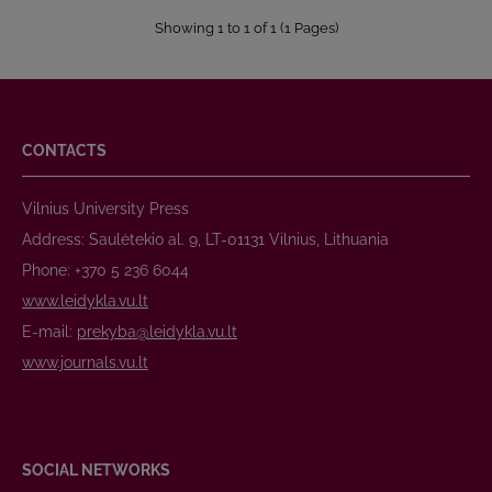
Showing 1 to 1 of 1 (1 Pages)
CONTACTS
Vilnius University Press
Address: Saulėtekio al. 9, LT-01131 Vilnius, Lithuania
Phone: +370 5 236 6044
www.leidykla.vu.lt
E-mail:
prekyba@leidykla.vu.lt
www.journals.vu.lt
SOCIAL NETWORKS