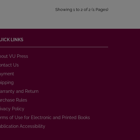
Showing 1 to 2 of 2 (1 Pages)
UICK LINKS
bout VU Press
ontact Us
ayment
hipping
arranty and Return
urchase Rules
ivacy Policy
rms of Use for Electronic and Printed Books
blication Accessibility