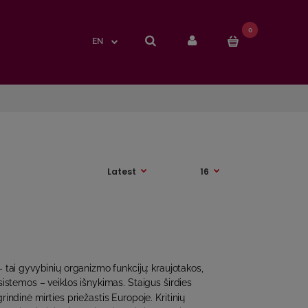
0
0
EN
EN
 tai gyvybinių organizmo funkcijų: kraujotakos,
istemos – veiklos išnykimas. Staigus širdies
indinė mirties priežastis Europoje. Kritinių