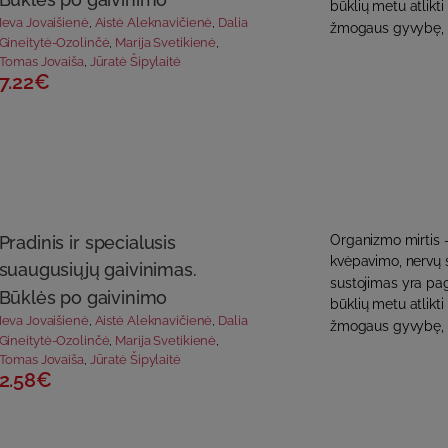
būklių metu atlikti 
Ieva Jovaišienė
,
Aistė Aleknavičienė
,
Dalia
žmogaus gyvybę, be
Gineitytė-Ozolinčė
,
Marija Svetikienė
,
Tomas Jovaiša
,
Jūratė Šipylaitė
7.22€
Pradinis ir specialusis
Organizmo mirtis –
kvėpavimo, nervų s
suaugusiųjų gaivinimas.
sustojimas yra pagr
Būklės po gaivinimo
būklių metu atlikti 
Ieva Jovaišienė
,
Aistė Aleknavičienė
,
Dalia
žmogaus gyvybę, be
Gineitytė-Ozolinčė
,
Marija Svetikienė
,
Tomas Jovaiša
,
Jūratė Šipylaitė
2.58€