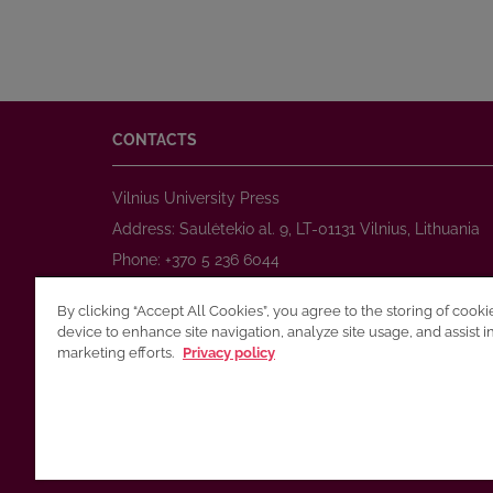
CONTACTS
Vilnius University Press
Address: Saulėtekio al. 9, LT-01131 Vilnius, Lithuania
Phone: +370 5 236 6044
www.leidykla.vu.lt
By clicking “Accept All Cookies”, you agree to the storing of cook
E-mail:
prekyba@leidykla.vu.lt
device to enhance site navigation, analyze site usage, and assist i
www.journals.vu.lt
marketing efforts.
Privacy policy