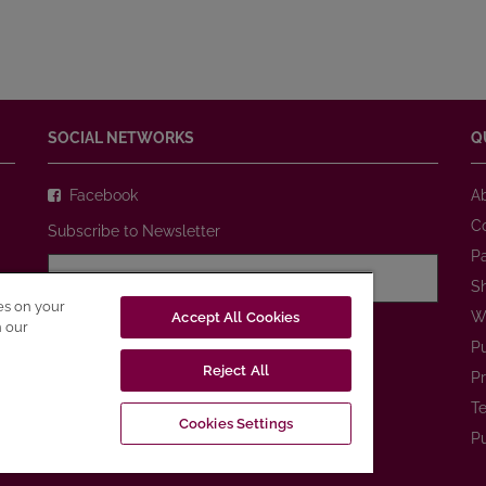
SOCIAL NETWORKS
Q
Facebook
A
C
Subscribe to Newsletter
P
S
ies on your
W
Accept All Cookies
I agree with
Privacy Policy
n our
P
Reject All
SUBSCRIBE
Pr
Te
Cookies Settings
Pu