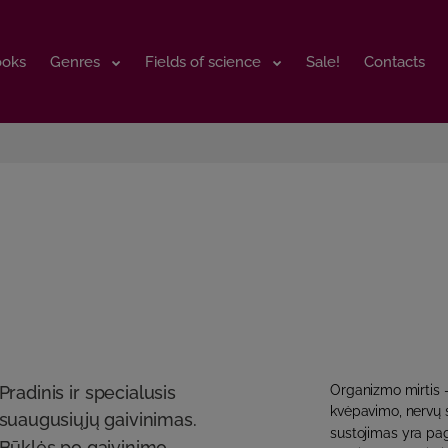
ooks
ooks
Genres
Genres
Fields of science
Fields of science
Sale!
Sale!
Contacts
Contacts
Pradinis ir specialusis
Organizmo mirtis –
kvėpavimo, nervų s
suaugusiųjų gaivinimas.
sustojimas yra pagr
Būklės po gaivinimo