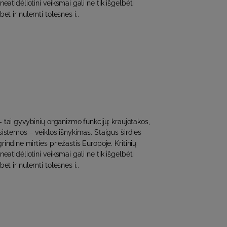
neatidėliotini veiksmai gali ne tik išgelbėti
t ir nulemti tolesnes i..
 tai gyvybinių organizmo funkcijų: kraujotakos,
istemos – veiklos išnykimas. Staigus širdies
indinė mirties priežastis Europoje. Kritinių
neatidėliotini veiksmai gali ne tik išgelbėti
t ir nulemti tolesnes i..