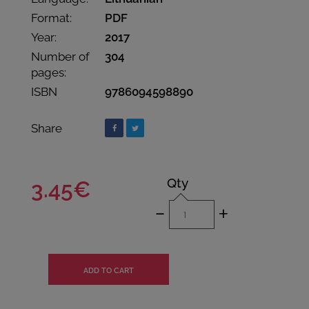
Format:
PDF
Year:
2017
Number of
304
pages:
ISBN
9786094598890
Share
Qty
3.45€
-
+