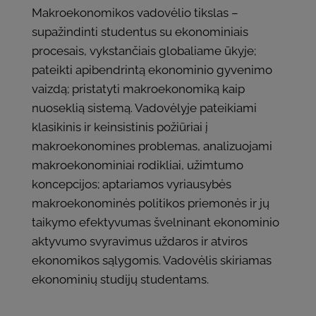
Makroekonomikos vadovėlio tikslas –
supažindinti studentus su ekonominiais
procesais, vykstančiais globaliame ūkyje;
pateikti apibendrintą ekonominio gyvenimo
vaizdą; pristatyti makroekonomiką kaip
nuoseklią sistemą. Vadovėlyje pateikiami
klasikinis ir keinsistinis požiūriai į
makroekonomines problemas, analizuojami
makroekonominiai rodikliai, užimtumo
koncepcijos; aptariamos vyriausybės
makroekonominės politikos priemonės ir jų
taikymo efektyvumas švelninant ekonominio
aktyvumo svyravimus uždaros ir atviros
ekonomikos sąlygomis. Vadovėlis skiriamas
ekonominių studijų studentams.