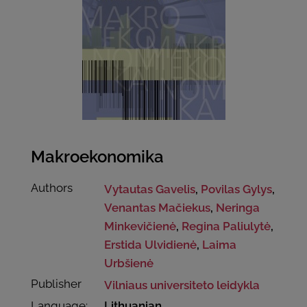
Makroekonomika
Authors
Vytautas Gavelis
,
Povilas Gylys
,
Venantas Mačiekus
,
Neringa
Minkevičienė
,
Regina Paliulytė
,
Erstida Ulvidienė
,
Laima
Urbšienė
Publisher
Vilniaus universiteto leidykla
Language:
Lithuanian