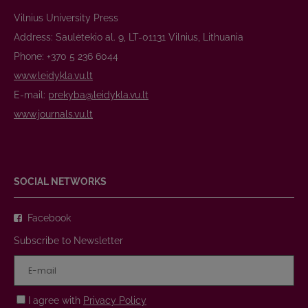
Vilnius University Press
Address: Saulėtekio al. 9, LT-01131 Vilnius, Lithuania
Phone: +370 5 236 6044
www.leidykla.vu.lt
E-mail:
prekyba@leidykla.vu.lt
www.journals.vu.lt
SOCIAL NETWORKS
Facebook
Subscribe to Newsletter
I agree with
Privacy Policy