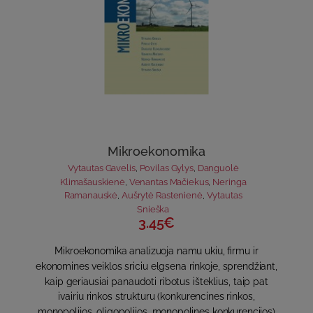
Mikroekonomika
Vytautas Gavelis
,
Povilas Gylys
,
Danguolė
Klimašauskienė
,
Venantas Mačiekus
,
Neringa
Ramanauskė
,
Aušrytė Rastenienė
,
Vytautas
Snieška
3.45€
Mikroekonomika analizuoja namu ukiu, firmu ir
ekonomines veiklos sriciu elgsena rinkoje, sprendžiant,
kaip geriausiai panaudoti ribotus išteklius, taip pat
ivairiu rinkos strukturu (konkurencines rinkos,
monopolijos, oligopolijos, monopolines konkurencijos)