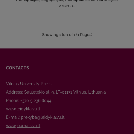
veikima...
Showing 1 to 1 of 1 (1 Pages)
CONTACTS
Vilnius University Press
Address: Saulėtekio al. 9, LT-01131 Vilnius, Lithuania
Phone: +370 5 236 6044
www.leidykla.vu.lt
E-mail:
prekyba@leidykla.vu.lt
www.journals.vu.lt