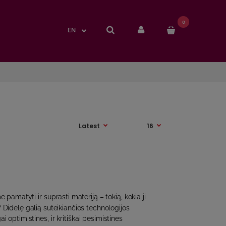
0
0
EN
EN
e pamatyti ir suprasti materiją – tokią, kokia ji
? Didelę galią suteikiančios technologijos
ngai optimistines, ir kritiškai pesimistines