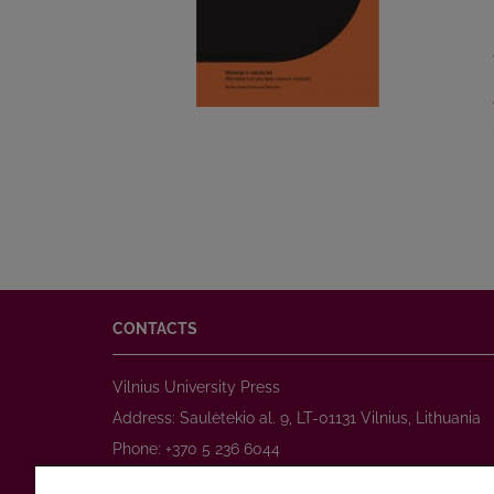
CONTACTS
Vilnius University Press
Address: Saulėtekio al. 9, LT-01131 Vilnius, Lithuania
Phone: +370 5 236 6044
www.leidykla.vu.lt