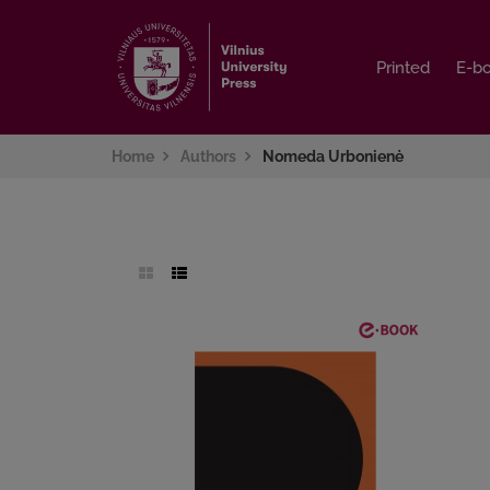
Printed
Printed
E-b
E-b
Home
Authors
Nomeda Urbonienė