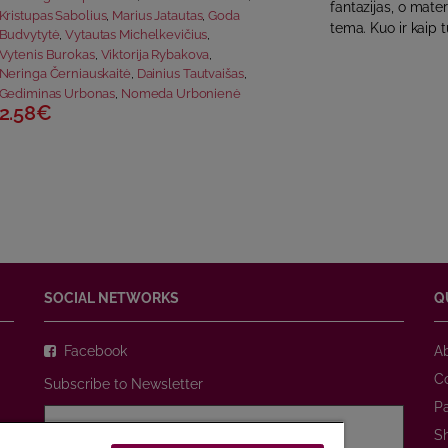
fantazijas, o mater
Kristupas Sabolius
,
Marius Jatautas
,
Goda
tema. Kuo ir kaip t
Budvytytė
,
Vytautas Michelkevičius
,
Vytenis Burokas
,
Viktorija Rybakova
,
Neringa Černiauskaitė
,
Dainius Tautvaišas
,
Gediminas Urbonas
,
Nomeda Urbonienė
2.58€
SOCIAL NETWORKS
Q
Facebook
A
C
Subscribe to Newsletter
P
S