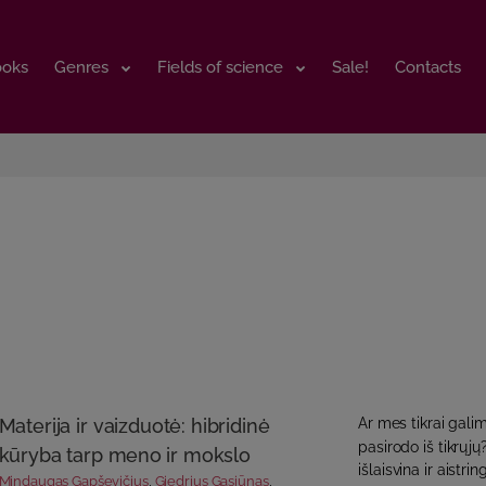
ooks
ooks
Genres
Genres
Fields of science
Fields of science
Sale!
Sale!
Contacts
Contacts
Materija ir vaizduotė: hibridinė
Ar mes tikrai galim
pasirodo iš tikrųjų
kūryba tarp meno ir mokslo
išlaisvina ir aistri
Mindaugas Gapševičius
,
Giedrius Gasiūnas
,