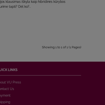
ijos klausimas iškyla kaip hibridinės kūrybos
urime tapti? Dėl ko?..
Showing 1 to 1 of 1 (1 Pages)
UICK LINKS
bout VU Press
ontact Us
ayment
hipping