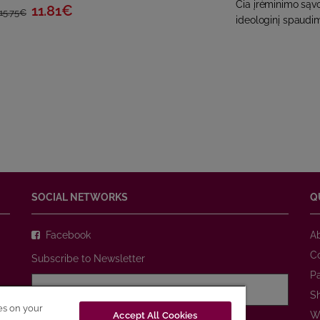
Čia įrėminimo sąvo
11.81€
15.75€
ideologinį spaudimą
SOCIAL NETWORKS
Q
Facebook
A
C
Subscribe to Newsletter
P
S
ies on your
W
Accept All Cookies