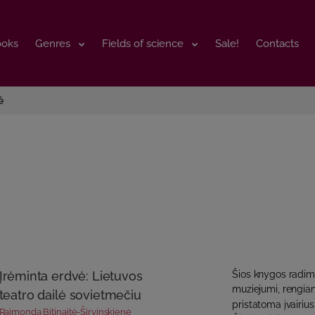
ooks
ooks
Genres
Genres
Fields of science
Fields of science
Sale!
Sale!
Contacts
Contacts
ė
Įrėminta erdvė: Lietuvos
Šios knygos radi
muziejumi, rengiant
teatro dailė sovietmečiu
pristatoma įvairius
Raimonda Bitinaitė-Širvinskienė