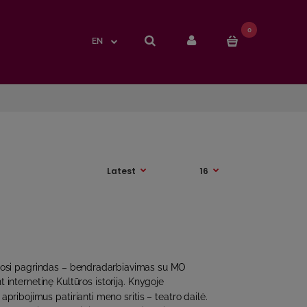
0
0
EN
EN
mosi pagrindas – bendradarbiavimas su MO
 internetinę Kultūros istoriją. Knygoje
 apribojimus patirianti meno sritis – teatro dailė.