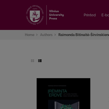
Printed
Printed
E-b
E-b
Home
Authors
Raimonda Bitinaitė-Širvinskien