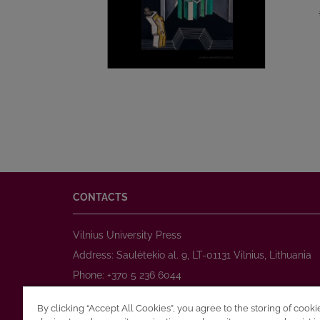
CONTACTS
Vilnius University Press
Address: Saulėtekio al. 9, LT-01131 Vilnius, Lithuania
Phone: +370 5 236 6044
www.leidykla.vu.lt
By clicking “Accept All Cookies”, you agree to the storing of cook
E-mail:
prekyba@leidykla.vu.lt