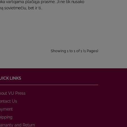
ka vartojama plačiąja prasme. Ji ne tik nusako
 sovietmečiu, bet ir ti..
Showing 1 to 1 of 1 (1 Pages)
UICK LINKS
bout VU Press
ontact Us
ayment
hipping
arranty and Return