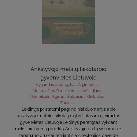
Ankstyvojo metalų laikotarpio
gyvenvietės Lietuvoje
Vygandas Juodagalvis
,
Algimantas
Merkevičius
,
Rėda Nemickienė
,
Lijana
Remeikaitė
,
Egidijus Šatavičius
,
Gintautas
Zabiela
Leidinyje pristatomi pagrindiniai duomenys apie
ankstyvojo metalų laikotarpio įtvirtintas ir neįtvirtintas
gyvenvietes Lietuvoje.Leidinys parengtas vykdant
mokslinių tyrimų projektą Ankstyvųjų baltų visuomenės
tapatumo bruožai remiantis archeologijos paveldo