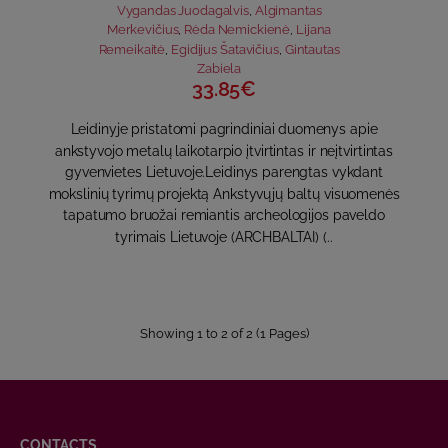
Vygandas Juodagalvis
,
Algimantas
Merkevičius
,
Rėda Nemickienė
,
Lijana
Remeikaitė
,
Egidijus Šatavičius
,
Gintautas
Zabiela
33.85€
Leidinyje pristatomi pagrindiniai duomenys apie
ankstyvojo metalų laikotarpio įtvirtintas ir neįtvirtintas
gyvenvietes Lietuvoje.Leidinys parengtas vykdant
mokslinių tyrimų projektą Ankstyvųjų baltų visuomenės
tapatumo bruožai remiantis archeologijos paveldo
tyrimais Lietuvoje (ARCHBALTAI) (..
Showing 1 to 2 of 2 (1 Pages)
CONTACTS