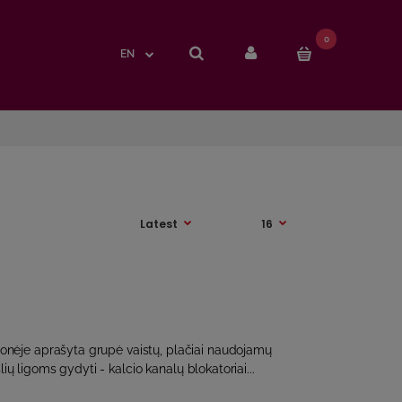
0
0
EN
EN
nėje aprašyta grupė vaistų, plačiai naudojamų
slių ligoms gydyti - kalcio kanalų blokatoriai...