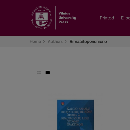
Printed
Printed
E-b
E-b
Home
Authors
Rima Steponėnienė