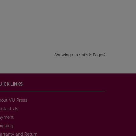
Showing 1 to 1 of 1 (1 Pages)
UICK LINKS
bout VU Press
ontact Us
ayment
hipping
arranty and Return