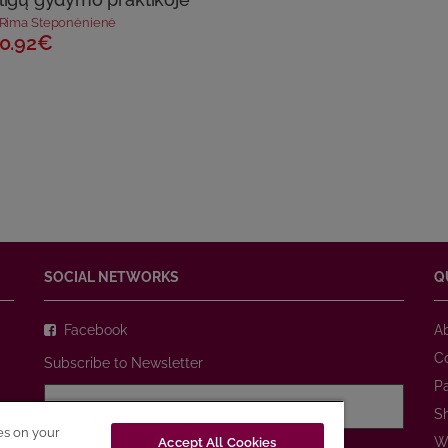
Rima Steponėnienė
0.92€
SOCIAL NETWORKS
Q
Facebook
A
C
Subscribe to Newsletter
P
S
ies on your
W
Accept All Cookies