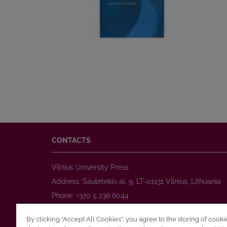
CONTACTS
Vilnius University Press
Address: Saulėtekio al. 9, LT-01131 Vilnius, Lithuania
Phone: +370 5 236 6044
www.leidykla.vu.lt
By clicking “Accept All Cookies”, you agree to the storing of cook
E-mail:
prekyba@leidykla.vu.lt