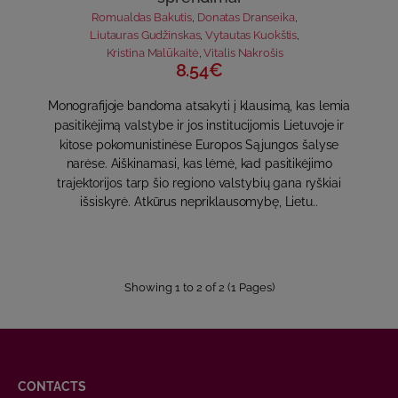
Romualdas Bakutis
,
Donatas Dranseika
,
Liutauras Gudžinskas
,
Vytautas Kuokštis
,
Kristina Malūkaitė
,
Vitalis Nakrošis
8.54€
Monografijoje bandoma atsakyti į klausimą, kas lemia
pasitikėjimą valstybe ir jos institucijomis Lietuvoje ir
kitose pokomunistinėse Europos Sąjungos šalyse
narėse. Aiškinamasi, kas lėmė, kad pasitikėjimo
trajektorijos tarp šio regiono valstybių gana ryškiai
išsiskyrė. Atkūrus nepriklausomybę, Lietu..
Showing 1 to 2 of 2 (1 Pages)
CONTACTS