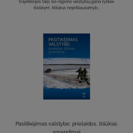
trajektorijos tarp šio regiono valstybių gana ryškiai
išsiskyrė. Atkūrus nepriklausomyb..
Pasitikėjimas valstybe: prielaidos, iššūkiai,
sprendimai