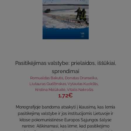
Pasitikėjimas valstybe: prielaidos, iššūkiai,
sprendimai
Romualdas Bakutis
,
Donatas Dranseika
,
Liutauras Gudžinskas
,
Vytautas Kuokštis
,
Kristina Malūkaitė
,
Vitalis Nakrošis
1.72€
Monografijoje bandoma atsakyti į klausimą, kas lemia
pasitikėjimą valstybe ir jos institucijomis Lietuvoje ir
kitose pokomunistinėse Europos Sąjungos šalyse
narėse. Aiškinamasi, kas lėmė, kad pasitikėjimo