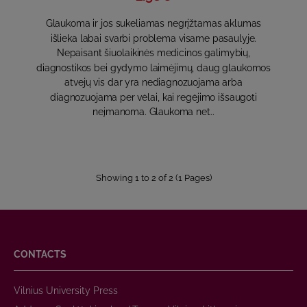
Glaukoma ir jos sukeliamas negrįžtamas aklumas
išlieka labai svarbi problema visame pasaulyje.
Nepaisant šiuolaikinės medicinos galimybių,
diagnostikos bei gydymo laimėjimų, daug glaukomos
atvejų vis dar yra nediagnozuojama arba
diagnozuojama per vėlai, kai regėjimo išsaugoti
neįmanoma. Glaukoma net..
Showing 1 to 2 of 2 (1 Pages)
CONTACTS
Vilnius University Press