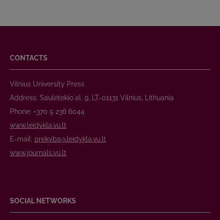
CONTACTS
Vilnius University Press
Address: Saulėtekio al. 9, LT-01131 Vilnius, Lithuania
Phone: +370 5 236 6044
www.leidykla.vu.lt
E-mail:
prekyba@leidykla.vu.lt
www.journals.vu.lt
SOCIAL NETWORKS