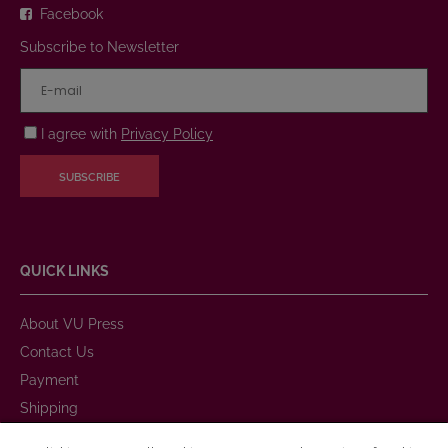
Facebook
Subscribe to Newsletter
I agree with
Privacy Policy
SUBSCRIBE
QUICK LINKS
About VU Press
Contact Us
Payment
Shipping
Warranty and Return