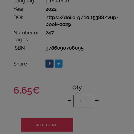
Language:
Lithuanian
Year:
2022
DOI:
https://doi.org/10.15388/vup-
book-0029
Number of
247
pages:
ISBN
9786090708095
Share
Qty
6.65€
-
+