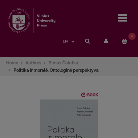
Navi
0
EN
Home
Authors
Simas Čelutka
Politika ir moralė. Ontologinė perspektyva