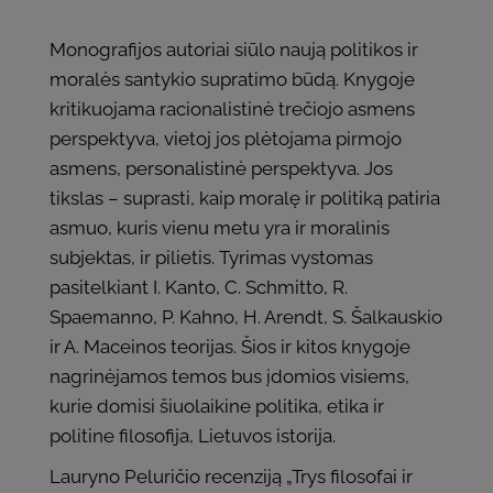
Monografijos autoriai siūlo naują politikos ir
moralės santykio supratimo būdą. Knygoje
kritikuojama racionalistinė trečiojo asmens
perspektyva, vietoj jos plėtojama pirmojo
asmens, personalistinė perspektyva. Jos
tikslas – suprasti, kaip moralę ir politiką patiria
asmuo, kuris vienu metu yra ir moralinis
subjektas, ir pilietis. Tyrimas vystomas
pasitelkiant I. Kanto, C. Schmitto, R.
Spaemanno, P. Kahno, H. Arendt, S. Šalkauskio
ir A. Maceinos teorijas. Šios ir kitos knygoje
nagrinėjamos temos bus įdomios visiems,
kurie domisi šiuolaikine politika, etika ir
politine filosofija, Lietuvos istorija.
Lauryno Peluričio recenziją „Trys filosofai ir