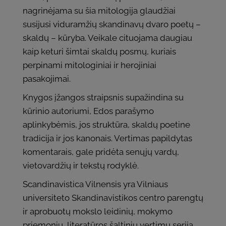
nagrinėjama su šia mitologija glaudžiai
susijusi viduramžių skandinavų dvaro poetų –
skaldų – kūryba. Veikale cituojama daugiau
kaip keturi šimtai skaldų posmų, kuriais
perpinami mitologiniai ir herojiniai
pasakojimai.
Knygos įžangos straipsnis supažindina su
kūrinio autoriumi, Edos parašymo
aplinkybėmis, jos struktūra, skaldų poetine
tradicija ir jos kanonais. Vertimas papildytas
komentarais, gale pridėta senųjų vardų,
vietovardžių ir tekstų rodyklė.
Scandinavistica Vilnensis yra Vilniaus
universiteto Skandinavistikos centro parengtų
ir aprobuotų mokslo leidinių, mokymo
priemonių, literatūros šaltinių vertimų serija.