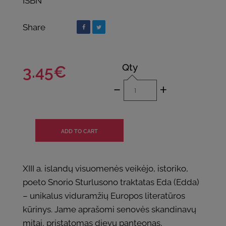
ISBN
Share
Qty
3.45€
-
+
XIII a. islandų visuomenės veikėjo, istoriko,
poeto Snorio Sturlusono traktatas Eda (Edda)
– unikalus viduramžių Europos literatūros
kūrinys. Jame aprašomi senovės skandinavų
mitai, pristatomas dievų panteonas,