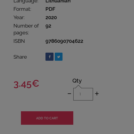
Language:
Lithuanian
Format:
PDF
Year:
2020
Number of
92
pages:
ISBN
9786090704622
Share
Qty
3.45€
-
+