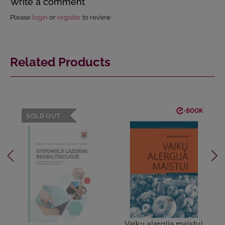
Write a comment
Please
login
or
register
to review
Related Products
SOLD OUT
Vaikų alergija maistui