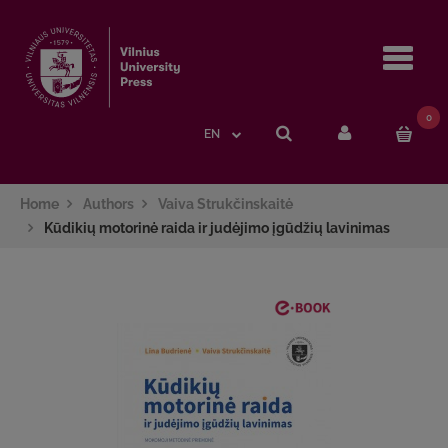
Navi
0
EN
Home
Authors
Vaiva Strukčinskaitė
Kūdikių motorinė raida ir judėjimo įgūdžių lavinimas