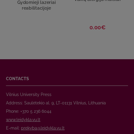
Gydomieji lazeriai
reabilitacijoje
0.00€
CONTACTS
Vilnius University Press
Address: Saulėtekio al. 9, LT-01131 Vilnius, Lithuania
Phone: +370 5 236 6044
www.leidykla.vu.lt
E-mail:
prekyba@leidykla.vu.lt