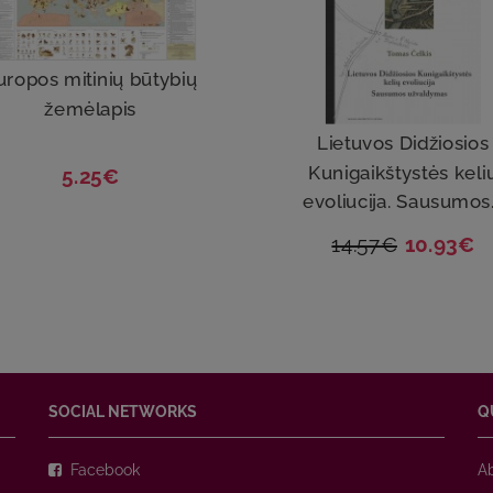
uropos mitinių būtybių
žemėlapis
Lietuvos Didžiosios
Kunigaikštystės keli
5.25€
evoliucija. Sausumos.
14.57€
10.93€
SOCIAL NETWORKS
Q
Facebook
A