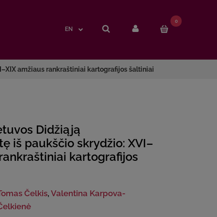
0
0
EN
EN
–XIX amžiaus rankraštiniai kartografijos šaltiniai
ietuvos Didžiąją
tę iš paukščio skrydžio: XVI–
ankraštiniai kartografijos
Tomas Čelkis
,
Valentina Karpova-
Čelkienė