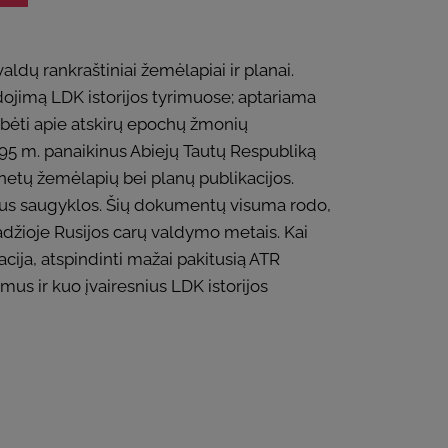
ldų rankraštiniai žemėlapiai ir planai.
audojimą LDK istorijos tyrimuose; aptariama
kalbėti apie atskirų epochų žmonių
795 m. panaikinus Abiejų Tautų Respubliką
enetų žemėlapių bei planų publikacijos.
yriaus saugyklos. Šių dokumentų visuma rodo,
adžioje Rusijos carų valdymo metais. Kai
ija, atspindinti mažai pakitusią ATR
omus ir kuo įvairesnius LDK istorijos