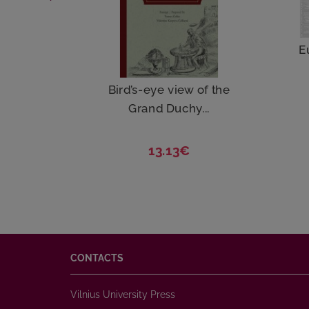
E
Bird’s-eye view of the
Grand Duchy...
13.13€
CONTACTS
Vilnius University Press