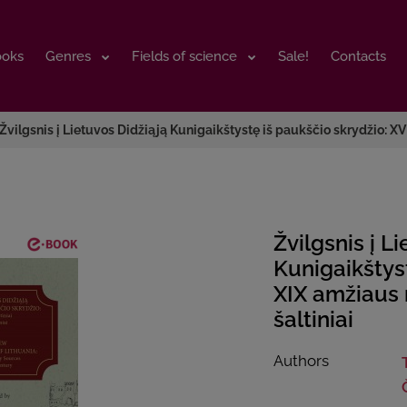
ooks
ooks
Genres
Genres
Fields of science
Fields of science
Sale!
Sale!
Contacts
Contacts
Žvilgsnis į Lietuvos Didžiąją Kunigaikštystę iš paukščio skrydžio: XVI
Žvilgsnis į L
Kunigaikštys
XIX amžiaus r
šaltiniai
Authors