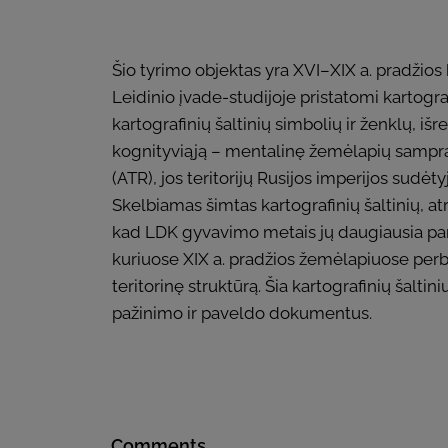
Šio tyrimo objektas yra XVI–XIX a. pradžios
Leidinio įvade-studijoje pristatomi kartogra
kartografinių šaltinių simbolių ir ženklų, iš
kognityviąją – mentalinę žemėlapių sampratą
(ATR), jos teritorijų Rusijos imperijos sudė
Skelbiamas šimtas kartografinių šaltinių, a
kad LDK gyvavimo metais jų daugiausia paren
kuriuose XIX a. pradžios žemėlapiuose perb
teritorinę struktūrą. Šia kartografinių šalti
pažinimo ir paveldo dokumentus.
Comments