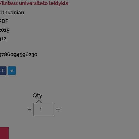
Vilniaus universiteto leidykla
Lithuanian
PDF
2015
312
9786094596230
Qty
-
+