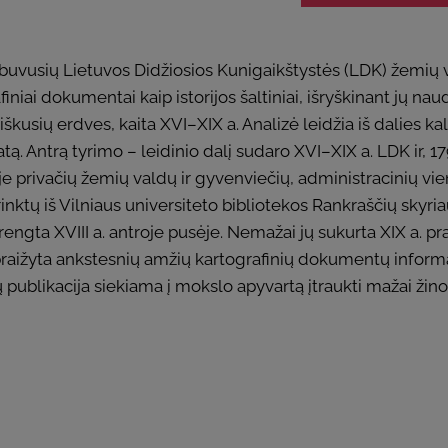
 buvusių Lietuvos Didžiosios Kunigaikštystės (LDK) žemių va
finiai dokumentai kaip istorijos šaltiniai, išryškinant jų n
reiškusių erdves, kaita XVI–XIX a. Analizė leidžia iš dalies 
. Antrą tyrimo – leidinio dalį sudaro XVI–XIX a. LDK ir, 1
tyje privačių žemių valdų ir gyvenviečių, administracinių vi
trinktų iš Vilniaus universiteto bibliotekos Rankraščių sk
gta XVIII a. antroje pusėje. Nemažai jų sukurta XIX a. pr
raižyta ankstesnių amžių kartografinių dokumentų informac
nių publikacija siekiama į mokslo apyvartą įtraukti mažai žin