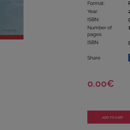
Format:
Year:
ISBN:
Number of
pages:
ISBN
Share
0.00€