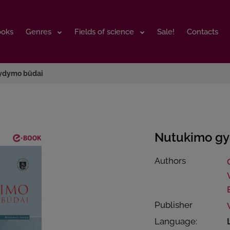
ooks
ooks
Genres
Genres
Fields of science
Fields of science
Sale!
Sale!
Contacts
Contacts
ydymo būdai
Nutukimo g
Authors
Publisher
Language: