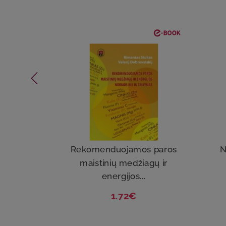
Rekomenduojamos paros
N
maistinių medžiagų ir
energijos...
1.72€