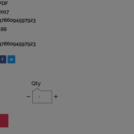
PDF
2017
9786094597923
199
9786094597923
Qty
-
+