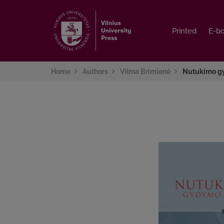
Printed
Printed
E-b
E-b
Home
Authors
Vilma Brimienė
Nutukimo g