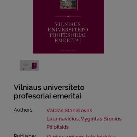
Vilniaus universiteto
profesoriai emeritai
Authors
Valdas Stanislovas
Laurinavičius
,
Vygintas Bronius
Pšibilskis
Publisher
Vilniaus universiteto leidykla