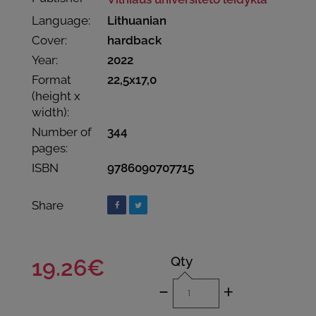
Language:
Lithuanian
Cover:
hardback
Year:
2022
Format
22,5x17,0
(height x
width):
Number of
344
pages:
ISBN
9786090707715
Share
Qty
19.26€
-
+