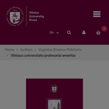
Navi
0
EN
Home
Authors
Vygintas Bronius Pšibilskis
Vilniaus universiteto profesoriai emeritai