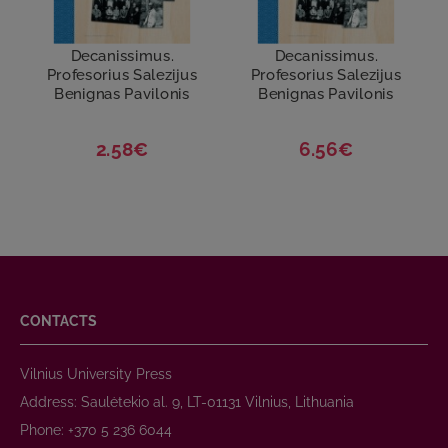
Decanissimus.
Decanissimus.
Profesorius Salezijus
Profesorius Salezijus
Benignas Pavilonis
Benignas Pavilonis
2.58€
6.56€
CONTACTS
Vilnius University Press
Address: Saulėtekio al. 9, LT-01131 Vilnius, Lithuania
Phone: +370 5 236 6044