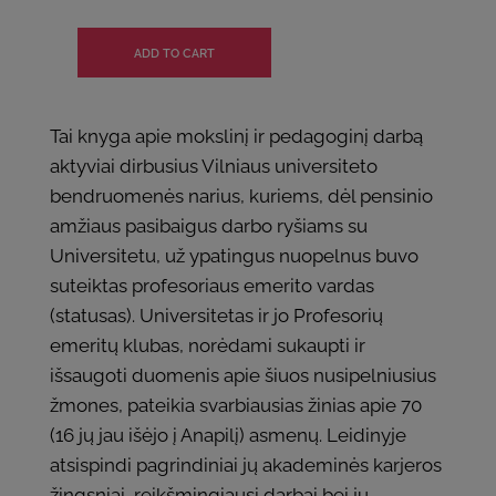
Tai knyga apie mokslinį ir pedagoginį darbą
aktyviai dirbusius Vilniaus universiteto
bendruomenės narius, kuriems, dėl pensinio
amžiaus pasibaigus darbo ryšiams su
Universitetu, už ypatingus nuopelnus buvo
suteiktas profesoriaus emerito vardas
(statusas). Universitetas ir jo Profesorių
emeritų klubas, norėdami sukaupti ir
išsaugoti duomenis apie šiuos nusipelniusius
žmones, pateikia svarbiausias žinias apie 70
(16 jų jau išėjo į Anapilį) asmenų. Leidinyje
atsispindi pagrindiniai jų akademinės karjeros
žingsniai, reikšmingiausi darbai bei jų