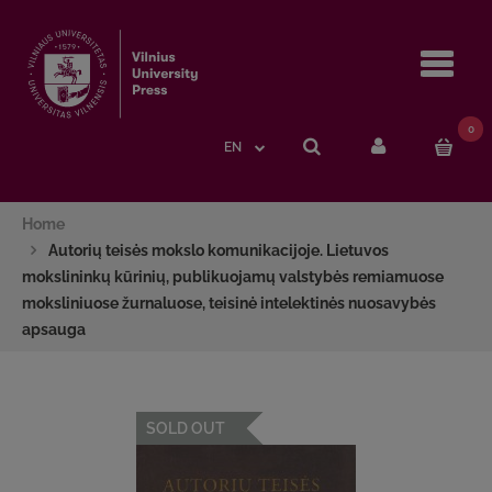
Navi
0
EN
Home
Autorių teisės mokslo komunikacijoje. Lietuvos
mokslininkų kūrinių, publikuojamų valstybės remiamuose
moksliniuose žurnaluose, teisinė intelektinės nuosavybės
apsauga
SOLD OUT