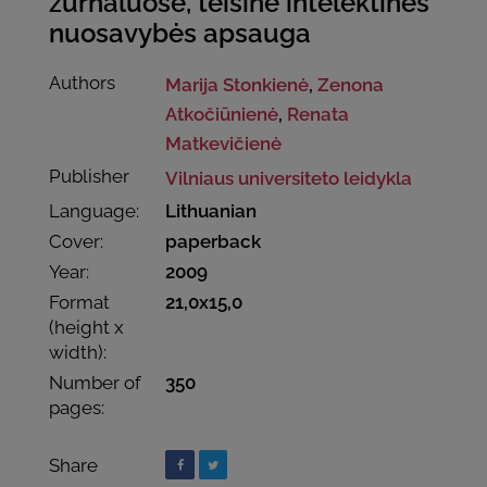
žurnaluose, teisinė intelektinės
nuosavybės apsauga
Authors
Marija Stonkienė
,
Zenona
Atkočiūnienė
,
Renata
Matkevičienė
Publisher
Vilniaus universiteto leidykla
Language:
Lithuanian
Cover:
paperback
Year:
2009
Format
21,0x15,0
(height x
width):
Number of
350
pages:
Share