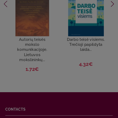
Autorių teisės
Darbo teisė visiems.
mokslo
Trečioji papildyta
komunikacijoje.
laida...
Lietuvos
mokslininkų...
4.32€
1.72€
CONTACTS