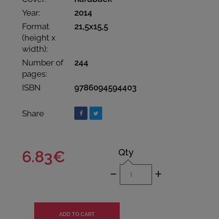
Year:
2014
Format
21,5x15,5
(height x
width):
Number of
244
pages:
ISBN
9786094594403
Share
Qty
6.83€
-
+