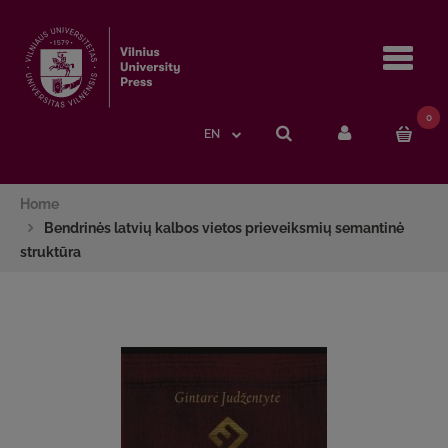
Navi
0
EN
Home
Bendrinės latvių kalbos vietos prieveiksmių semantinė
struktūra