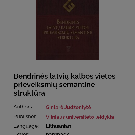
Bendrinės latvių kalbos vietos
prieveiksmių semantinė
struktūra
Authors
Gintarė Judžentytė
Publisher
Vilniaus universiteto leidykla
Language:
Lithuanian
Cover:
hardback