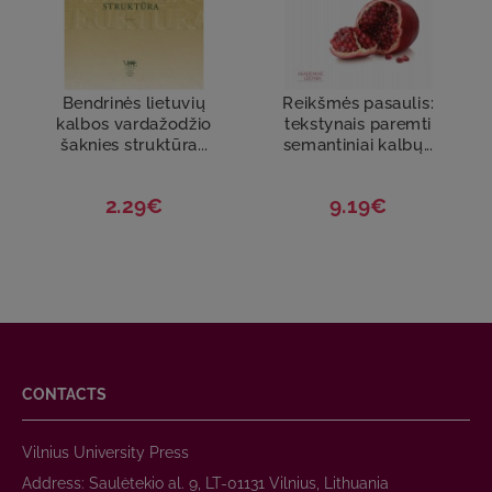
Bendrinės lietuvių
Reikšmės pasaulis:
kalbos vardažodžio
tekstynais paremti
šaknies struktūra...
semantiniai kalbų...
2.29€
9.19€
CONTACTS
Vilnius University Press
Address: Saulėtekio al. 9, LT-01131 Vilnius, Lithuania