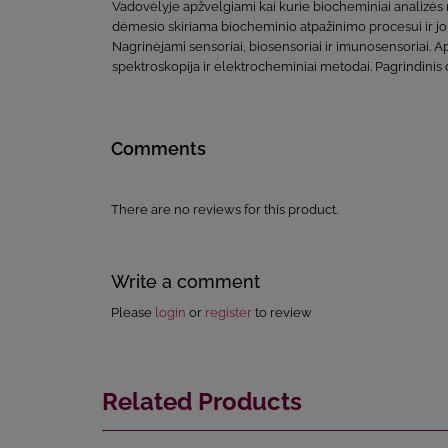
Vadovėlyje apžvelgiami kai kurie biocheminiai analizės 
dėmesio skiriama biocheminio atpažinimo procesui ir jo
Nagrinėjami sensoriai, biosensoriai ir imunosensoriai. A
spektroskopija ir elektrocheminiai metodai. Pagrindinis
Comments
There are no reviews for this product.
Write a comment
Please
login
or
register
to review
Related Products