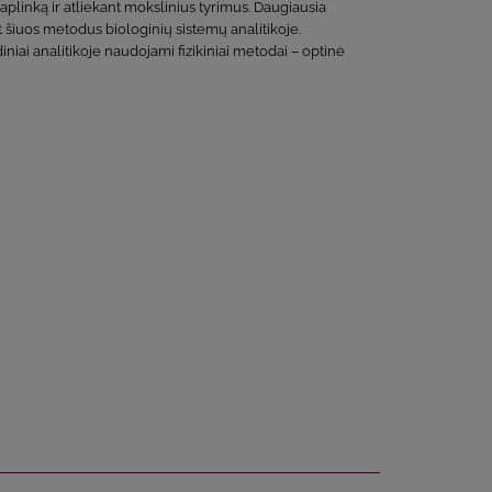
plinką ir atliekant mokslinius tyrimus. Daugiausia
šiuos metodus biologinių sistemų analitikoje.
iai analitikoje naudojami fizikiniai metodai – optinė