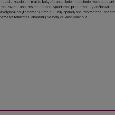
metodai, naudojami maisto kokybės analitikoje, medicinoje, kontroliuojant a
 realizavimui analizės metoduose. Aptariamos problemos, kylančios taikant 
pžvelgiami nauji aptamerų ir molekulinių įspaudų analizės metodai, pagrindin
 dėmesys telkiamas į analizinių metodų veikimo principus.