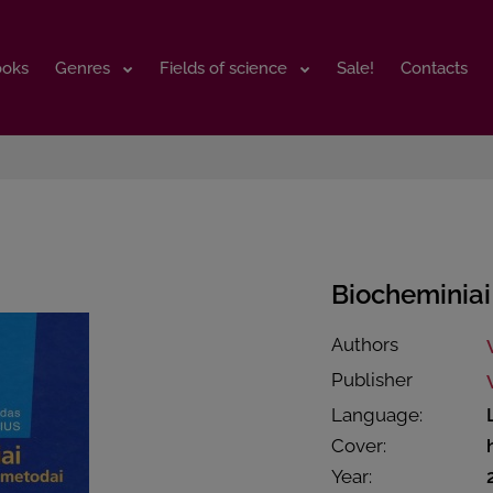
ooks
ooks
Genres
Genres
Fields of science
Fields of science
Sale!
Sale!
Contacts
Contacts
Biocheminiai
Authors
Publisher
Language:
Cover:
Year: