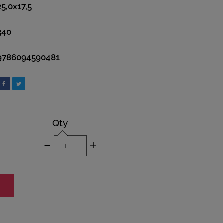
25,0x17,5
340
9786094590481
Qty
-
+