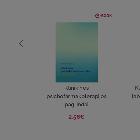
Klinikinės
Kl
psichofarmakoterapijos
lab
pagrindai
2.58€