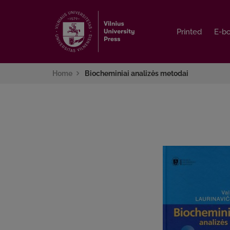
Printed
Printed
E-b
E-b
Home
Biocheminiai analizės metodai