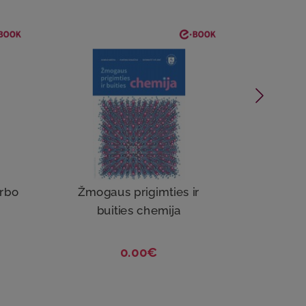
arbo
Žmogaus prigimties ir
buities chemija
0.00€