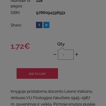
Number of
228
pages:
ISBN
9786094596551
Share
Qty
1.72€
-
+
Knygoje pristatoma docento Leono Valkūno,
dirbusio VU Filologijos fakultete 1945–1987
m. gyvenimas ir veikla. Pirmoje knygos pusėje