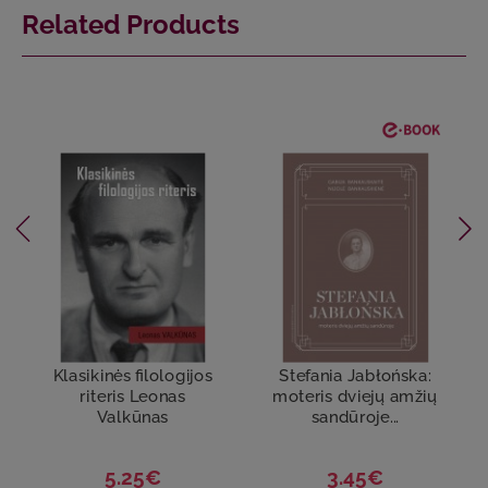
Related Products
Klasikinės filologijos
Stefania Jabłońska:
riteris Leonas
moteris dviejų amžių
Valkūnas
sandūroje...
5.25€
3.45€