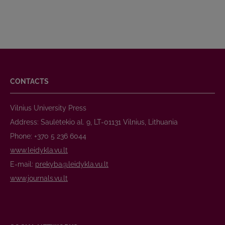
CONTACTS
Vilnius University Press
Address: Saulėtekio al. 9, LT-01131 Vilnius, Lithuania
Phone: +370 5 236 6044
www.leidykla.vu.lt
E-mail:
prekyba@leidykla.vu.lt
www.journals.vu.lt