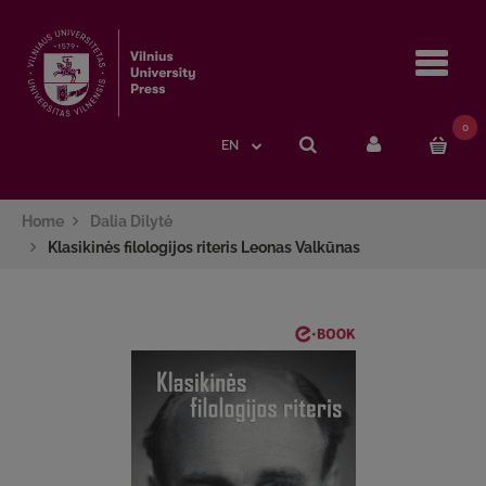
Navi
0
EN
Home
Dalia Dilytė
Klasikinės filologijos riteris Leonas Valkūnas