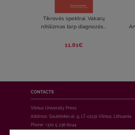
Tikrovės spektrai. Vakarų
nihilizmas tarp diagnozės...
An
11.81€
CONTACTS
Vilnius University Press
Address: Saulėtekio al. 9, LT-01131 Vilnius, Lithuania
Phone: +370 5 236 6044
www.leidykla.vu.lt