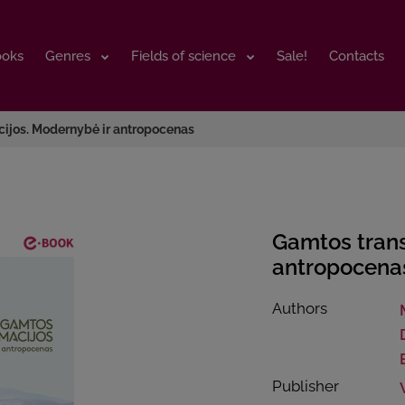
ooks
ooks
Genres
Genres
Fields of science
Fields of science
Sale!
Sale!
Contacts
Contacts
ijos. Modernybė ir antropocenas
Gamtos trans
antropocena
Authors
Publisher