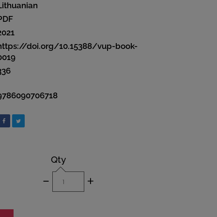
Lithuanian
PDF
2021
https://doi.org/10.15388/vup-book-
0019
336
9786090706718
Qty
-
+