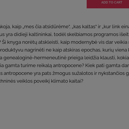
oja, kaip „mes čia atsidūrėme“, „kas kaltas“ ir „kur link e
yra didieji kaltininkai, todėl skelbiamos programos išeiti
 Ši knyga norėtų atskleisti, kaip modernybė vis dar veiki
roduktyvu nagrinėti ne kaip atskiras epochas, kurių viena ke
nkta genealoginė-hermeneutinė prieiga leidžia klausti, kok
 gamta turime reikalą antropocene? Kiek pati gamta dar lie
Kas antropocene yra pats žmogus sužalotos ir nykstančios 
ninės veiklos poveikį klimato kaitai?