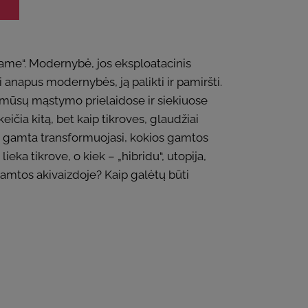
iname“. Modernybė, jos eksploatacinis
 anapus modernybės, ją palikti ir pamiršti.
a mūsų mąstymo prielaidose ir siekiuose
ičia kitą, bet kaip tikroves, glaudžiai
ia gamta transformuojasi, kokios gamtos
ka tikrove, o kiek – „hibridu“, utopija,
gamtos akivaizdoje? Kaip galėtų būti