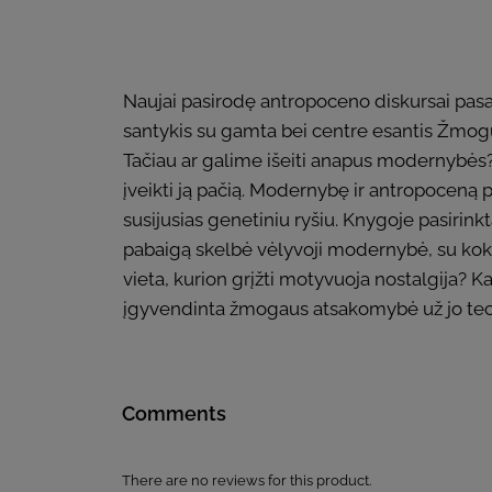
Naujai pasirodę antropoceno diskursai pasak
santykis su gamta bei centre esantis Žmogus 
Tačiau ar galime išeiti anapus modernybės?
įveikti ją pačią. Modernybę ir antropoceną p
susijusias genetiniu ryšiu. Knygoje pasiri
pabaigą skelbė vėlyvoji modernybė, su kokia
vieta, kurion grįžti motyvuoja nostalgija? 
įgyvendinta žmogaus atsakomybė už jo tech
Comments
There are no reviews for this product.