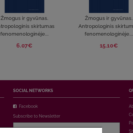
Žmogus ir gyvūnas.
Žmogus ir gyvūnas.
tropologinis skirtumas
Antropologinis skirtu
fenomenologinėje...
fenomenologinėje...
6.07€
15.10€
SOCIAL NETWORKS
Q
Facebook
A
C
Subscribe to Newsletter
P
S