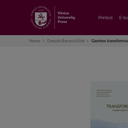
Printed
Printed
E-b
E-b
Home
Danutė Bacevičiūtė
Gamtos transformac