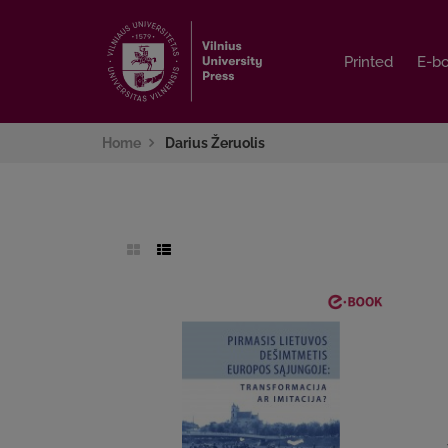
Printed
Printed
E-b
E-b
Home
Darius Žeruolis