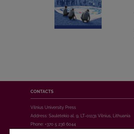
CONTACTS
Vilnius University Press
Address: Saulėtekio al. 9, LT-01131 Vilnius, Lithuania
Phone: +370 5 236 6044
www.leidykla.vu.lt