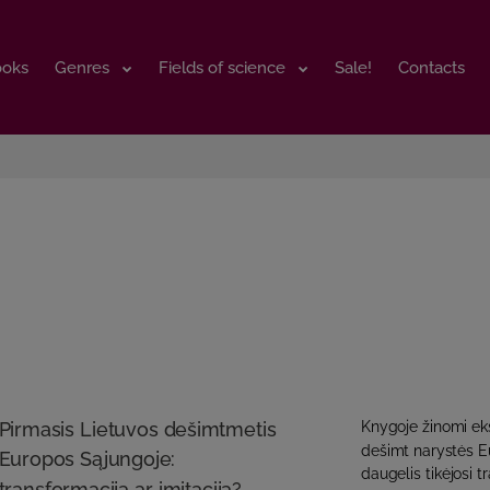
ooks
ooks
Genres
Genres
Fields of science
Fields of science
Sale!
Sale!
Contacts
Contacts
Pirmasis Lietuvos dešimtmetis
Knygoje žinomi eks
dešimt narystės E
Europos Sąjungoje:
daugelis tikėjosi t
transformacija ar imitacija?