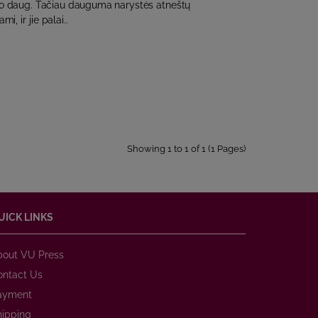
o daug. Tačiau dauguma narystės atneštų
i, ir jie palai..
Showing 1 to 1 of 1 (1 Pages)
UICK LINKS
bout VU Press
ontact Us
ayment
hipping