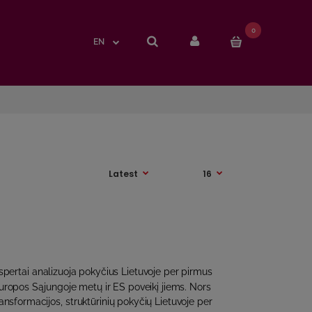
0
0
EN
EN
pertai analizuoja pokyčius Lietuvoje per pirmus
uropos Sąjungoje metų ir ES poveikį jiems. Nors
ransformacijos, struktūrinių pokyčių Lietuvoje per