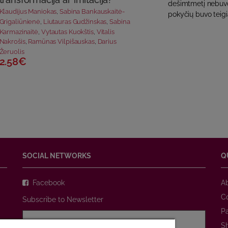
dešimtmetį nebuv
Klaudijus Maniokas
,
Sabina Bankauskaitė-
pokyčių buvo teigiam
Grigaliūnienė
,
Liutauras Gudžinskas
,
Sabina
Karmazinaitė
,
Vytautas Kuokštis
,
Vitalis
Nakrošis
,
Ramūnas Vilpišauskas
,
Darius
Žeruolis
2.58€
SOCIAL NETWORKS
Q
Facebook
A
C
Subscribe to Newsletter
P
S