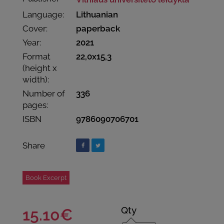
Language:
Lithuanian
Cover:
paperback
Year:
2021
Format
22,0x15,3
(height x
width):
Number of
336
pages:
ISBN
9786090706701
Share
Book Excerpt
Qty
15.10€