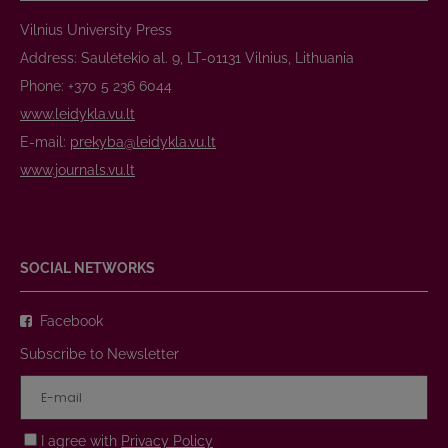
Vilnius University Press
Address: Saulėtekio al. 9, LT-01131 Vilnius, Lithuania
Phone: +370 5 236 6044
www.leidykla.vu.lt
E-mail:
prekyba@leidykla.vu.lt
www.journals.vu.lt
SOCIAL NETWORKS
Facebook
Subscribe to Newsletter
I agree with
Privacy Policy