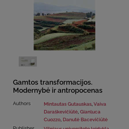
Gamtos transformacijos.
Modernybė ir antropocenas
Authors
Mintautas Gutauskas
,
Vaiva
Daraškevičiūtė
,
Gianluca
Cuozzo
,
Danutė Bacevičiūtė
Publisher
Vilniaus universiteto leidykla