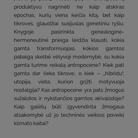
produktyvu nagrinėti ne kaip atskiras
epochas, kurių viena keičia kitą, bet kaip
tikroves, glaudžiai susijusias genetiniu ryšiu.
Knygoje pasirinkta genealoginė-
hermeneutinė prieiga leidžia klausti, kokia
gamta transformuojasi, kokios gamtos
pabaigą skelbė vėlyvoji modernybė, su kokia
gamta turime reikalą antropocene? Kiek pati
gamta dar lieka tikrove, o kiek – „hibridu“,
utopija, vieta, kurion grįžti motyvuoja
nostalgija? Kas antropocene yra pats žmogus
sužalotos ir nykstančios gamtos akivaizdoje?
Kaip galėtų būti įgyvendinta žmogaus
atsakomybė už jo techninės veiklos poveikį
klimato kaitai?