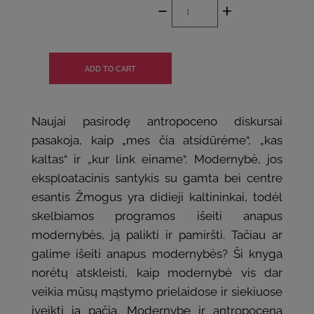
-
+
Naujai pasirodę antropoceno diskursai
pasakoja, kaip „mes čia atsidūrėme“, „kas
kaltas“ ir „kur link einame“. Modernybė, jos
eksploatacinis santykis su gamta bei centre
esantis Žmogus yra didieji kaltininkai, todėl
skelbiamos programos išeiti anapus
modernybės, ją palikti ir pamiršti. Tačiau ar
galime išeiti anapus modernybės? Ši knyga
norėtų atskleisti, kaip modernybė vis dar
veikia mūsų mąstymo prielaidose ir siekiuose
įveikti ją pačią. Modernybę ir antropoceną