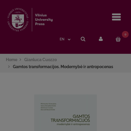
Navi
0
EN
Home
Gianluca Cuozzo
Gamtos transformacijos. Modernybė ir antropocenas