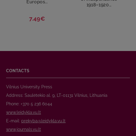
Europos...
1918–1920...
7.49€
CONTACTS
Vilnius University Press
Address: Saulėtekio al. 9, LT-01131 Vilnius, Lithuania
Phone: +370 5 236 6044
www.leidykla.vu.lt
E-mail:
prekyba@leidykla.vu.lt
www.journals.vu.lt