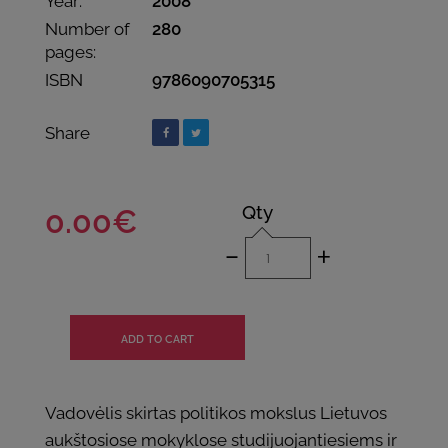
Year:
2008
Number of
280
pages:
ISBN
9786090705315
Share
Qty
0.00€
-
+
Vadovėlis skirtas politikos mokslus Lietuvos
aukštosiose mokyklose studijuojantiesiems ir