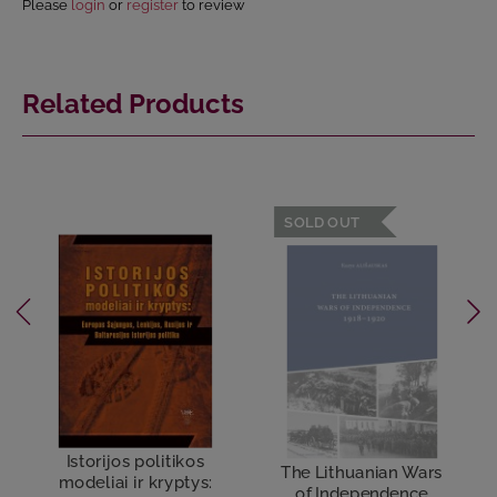
Please
login
or
register
to review
Related Products
SOLD OUT
Istorijos politikos
The Lithuanian Wars
modeliai ir kryptys:
of Independence