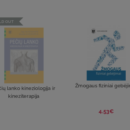
LD OUT
Žmogaus fiziniai gebėj
ių lanko kineziologija ir
kineziterapija
4.53€