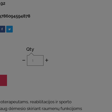
192
9786094594878
Qty
-
+
terapeutams, reabilitacijos ir sporto
 daug dėmesio skiriant raumenų funkcijoms