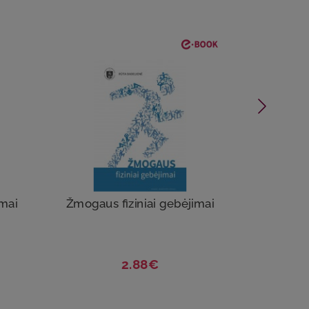
SOL
imai
Žmogaus fiziniai gebėjimai
Svei
2.88€