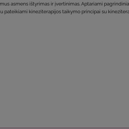
amus asmens ištyrimas ir įvertinimas. Aptariami pagrindinia
u pateikiami kineziterapijos taikymo principai su kinezite