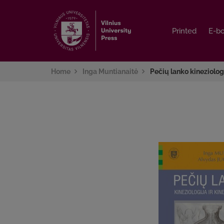
Printed
Printed
E-b
E-b
Home
Inga Muntianaitė
Pečių lanko kineziologi