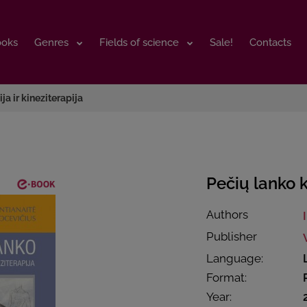
ooks
ooks
Genres
Genres
Fields of science
Fields of science
Sale!
Sale!
Contacts
Contacts
ja ir kineziterapija
Pečių lanko k
Authors
Publisher
Language:
Format:
Year: