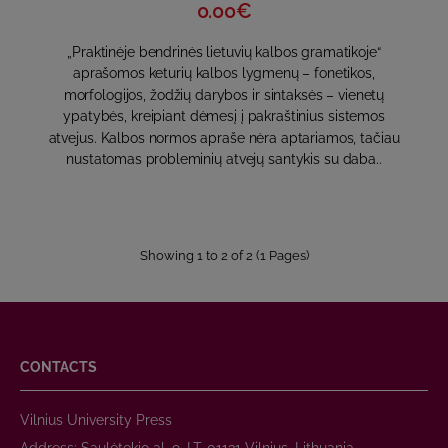
0.00€
„Praktinėje bendrinės lietuvių kalbos gramatikoje“
aprašomos keturių kalbos lygmenų – fonetikos,
morfologijos, žodžių darybos ir sintaksės – vienetų
ypatybės, kreipiant dėmesį į pakraštinius sistemos
atvejus. Kalbos normos apraše nėra aptariamos, tačiau
nustatomas probleminių atvejų santykis su daba..
Showing 1 to 2 of 2 (1 Pages)
CONTACTS
Vilnius University Press