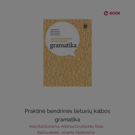
Praktinė bendrinės lietuvių kalbos
gramatika
Asta Balčiūnienė
,
Albinas Drukteinis
,
Rūta
Kazlauskaitė
,
Jolanta Vaskelienė