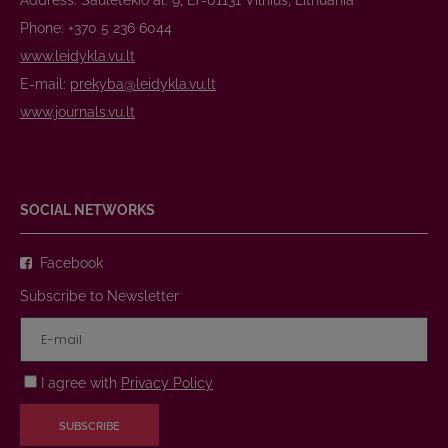
Address: Saulėtekio al. 9, LT-01131 Vilnius, Lithuania
Phone: +370 5 236 6044
www.leidykla.vu.lt
E-mail:
prekyba@leidykla.vu.lt
www.journals.vu.lt
SOCIAL NETWORKS
Facebook
Subscribe to Newsletter
I agree with
Privacy Policy
SUBSCRIBE