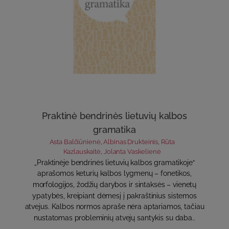
Praktinė bendrinės lietuvių kalbos
gramatika
Asta Balčiūnienė
,
Albinas Drukteinis
,
Rūta
Kazlauskaitė
,
Jolanta Vaskelienė
„Praktinėje bendrinės lietuvių kalbos gramatikoje“
aprašomos keturių kalbos lygmenų – fonetikos,
morfologijos, žodžių darybos ir sintaksės – vienetų
ypatybės, kreipiant dėmesį į pakraštinius sistemos
atvejus. Kalbos normos apraše nėra aptariamos, tačiau
nustatomas probleminių atvejų santykis su daba..