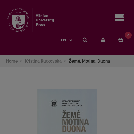
Navi
0
EN
Home
Kristina Rutkovska
Žemė. Motina. Duona