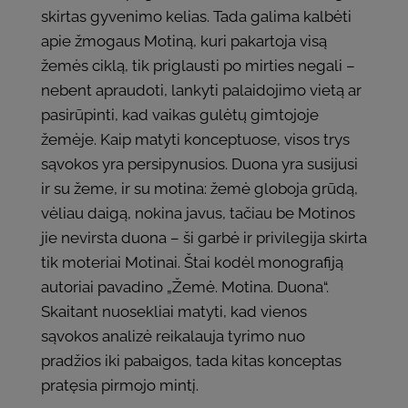
skirtas gyvenimo kelias. Tada galima kalbėti
apie žmogaus Motiną, kuri pakartoja visą
žemės ciklą, tik priglausti po mirties negali –
nebent apraudoti, lankyti palaidojimo vietą ar
pasirūpinti, kad vaikas gulėtų gimtojoje
žemėje. Kaip matyti konceptuose, visos trys
sąvokos yra persipynusios. Duona yra susijusi
ir su žeme, ir su motina: žemė globoja grūdą,
vėliau daigą, nokina javus, tačiau be Motinos
jie nevirsta duona – ši garbė ir privilegija skirta
tik moteriai Motinai. Štai kodėl monografiją
autoriai pavadino „Žemė. Motina. Duona“.
Skaitant nuosekliai matyti, kad vienos
sąvokos analizė reikalauja tyrimo nuo
pradžios iki pabaigos, tada kitas konceptas
pratęsia pirmojo mintį.