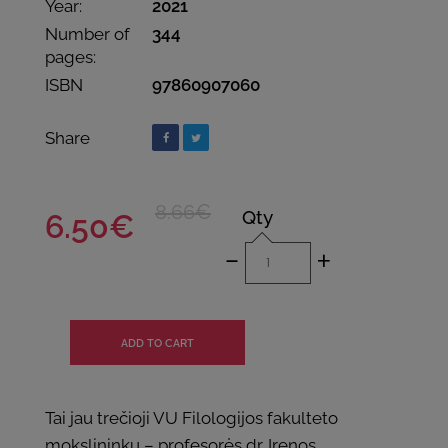
Year:
2021
Number of
344
pages:
ISBN
97860907060
Share
8.66€
Qty
6.50€
-
+
Tai jau trečioji VU Filologijos fakulteto
mokslininkų – profesorės dr. Irenos