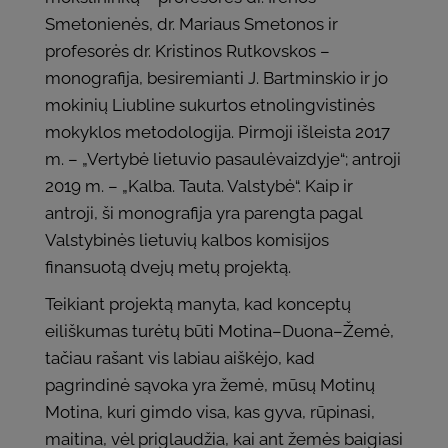
Smetonienės, dr. Mariaus Smetonos ir
profesorės dr. Kristinos Rutkovskos –
monografija, besiremianti J. Bartminskio ir jo
mokinių Liubline sukurtos etnolingvistinės
mokyklos metodologija. Pirmoji išleista 2017
m. – „Vertybė lietuvio pasaulėvaizdyje“; antroji
2019 m. – „Kalba. Tauta. Valstybė“. Kaip ir
antroji, ši monografija yra parengta pagal
Valstybinės lietuvių kalbos komisijos
finansuotą dvejų metų projektą.
Teikiant projektą manyta, kad konceptų
eiliškumas turėtų būti Motina–Duona–Žemė,
tačiau rašant vis labiau aiškėjo, kad
pagrindinė sąvoka yra žemė, mūsų Motinų
Motina, kuri gimdo visa, kas gyva, rūpinasi,
maitina, vėl priglaudžia, kai ant žemės baigiasi