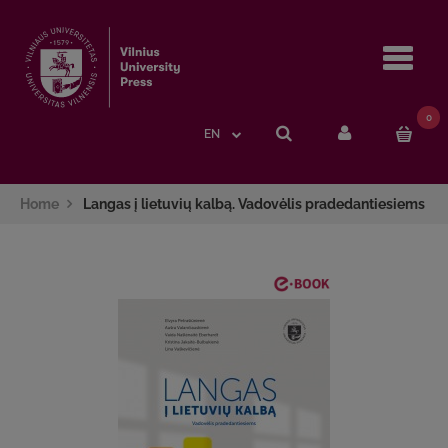
Navi
0
EN
Home
Langas į lietuvių kalbą. Vadovėlis pradedantiesiems