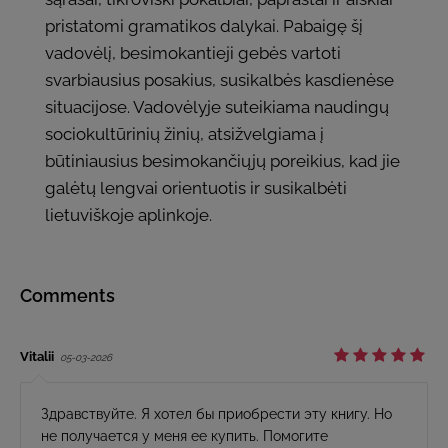
pristatomi gramatikos dalykai. Pabaigę šį
vadovėlį, besimokantieji gebės vartoti
svarbiausius posakius, susikalbės kasdienėse
situacijose. Vadovėlyje suteikiama naudingų
sociokultūrinių žinių, atsižvelgiama į
būtiniausius besimokančiųjų poreikius, kad jie
galėtų lengvai orientuotis ir susikalbėti
lietuviškoje aplinkoje.
Comments
Vitalii
05-03-2026
Здравствуйте. Я хотел бы приобрести эту книгу. Но
не получается у меня ее купить. Помогите