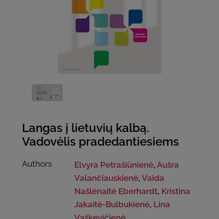
Langas į lietuvių kalbą.
Vadovėlis pradedantiesiems
Authors
Elvyra Petrašiūnienė
,
Aušra
Valančiauskienė
,
Vaida
Našlėnaitė Eberhardt
,
Kristina
Jakaitė-Bulbukienė
,
Lina
Vaškevičienė