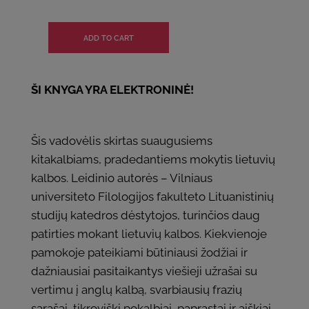
ŠI KNYGA YRA ELEKTRONINĖ!
Šis vadovėlis skirtas suaugusiems
kitakalbiams, pradedantiems mokytis lietuvių
kalbos. Leidinio autorės – Vilniaus
universiteto Filologijos fakulteto Lituanistinių
studijų katedros dėstytojos, turinčios daug
patirties mokant lietuvių kalbos. Kiekvienoje
pamokoje pateikiami būtiniausi žodžiai ir
dažniausiai pasitaikantys viešieji užrašai su
vertimu į anglų kalbą, svarbiausių frazių
sąrašai, tikroviški pokalbiai, paprastai ir aiškiai