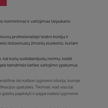
os norminimas ir vartojimas tarpukario
uvių profesionaliojo teatro kūrėjų ir
elis išsilavinusių žmonių sluoksnis, kuriam
io, kai kurių sustabarėjusių normų, todėl
a apie bendrinės tarties vartojimo ypatumus
alitinę šio kalbos lygmens istoriją, kurioje
ikacijos ypatybės. Tikimasi, kad visa tai
 galėtų papildyti ir pagal kalbos lygmenis