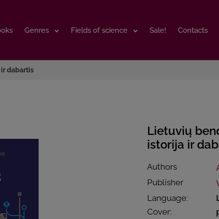
ooks
ooks
Genres
Genres
Fields of science
Fields of science
Sale!
Sale!
Contacts
Contacts
ir dabartis
Lietuvių ben
istorija ir da
Authors
Publisher
Language:
Cover: