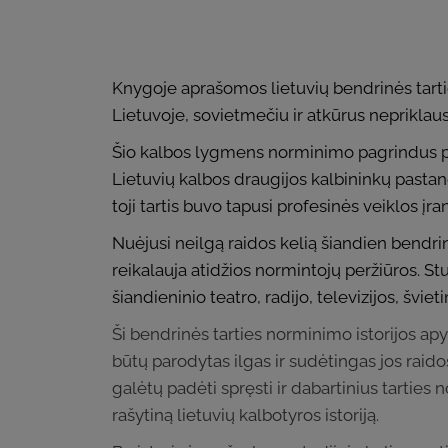
Knygoje aprašomos lietuvių bendrinės tartie
Lietuvoje, sovietmečiu ir atkūrus neprikla
Šio kalbos lygmens norminimo pagrindus pakl
Lietuvių kalbos draugijos kalbininkų pastan
toji tartis buvo tapusi profesinės veiklos įran
Nuėjusi neilgą raidos kelią šiandien bendrinė
reikalauja atidžios normintojų peržiūros. St
šiandieninio teatro, radijo, televizijos, švie
Ši bendrinės tarties norminimo istorijos ap
būtų parodytas ilgas ir sudėtingas jos raidos
galėtų padėti spręsti ir dabartinius tartie
rašytiną lietuvių kalbotyros istoriją.