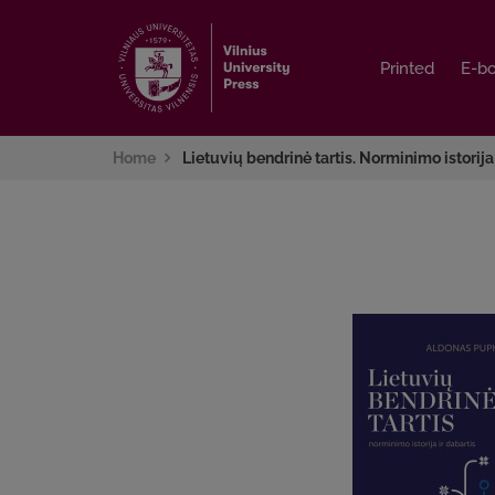
Printed
Printed
E-b
E-b
Home
Lietuvių bendrinė tartis. Norminimo istorija 