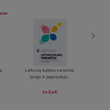
bą
Lietuvių kalbos variantai:
Be
tyrėjo ir paprastojo...
10.64€