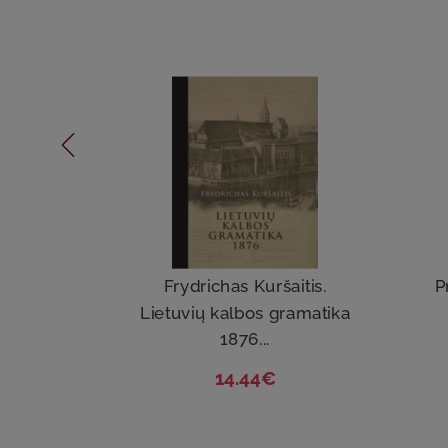
Frydrichas Kuršaitis.
P
Lietuvių kalbos gramatika
1876...
14.44€