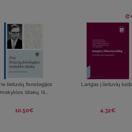
rie lietuvių fonologijos
Langas į lietuvių kal
mokyklos ištakų. Iš...
10.50€
4.32€