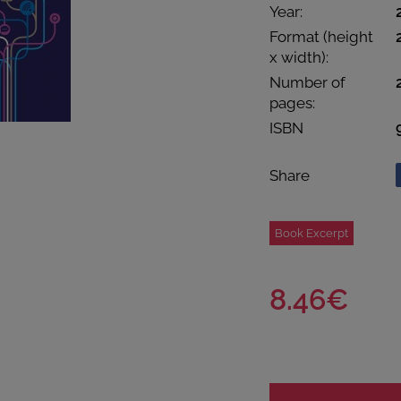
Year:
Format (height
x width):
Number of
pages:
ISBN
Share
Book Excerpt
8.46€