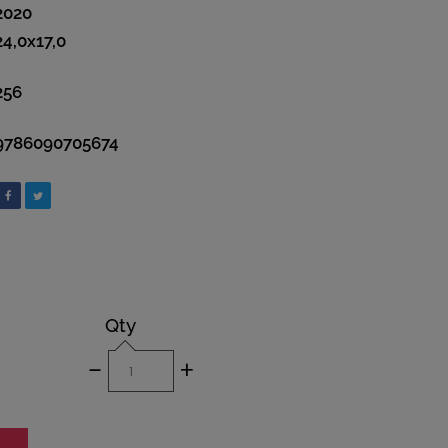
2020
24,0x17,0
256
9786090705674
Qty
-
+