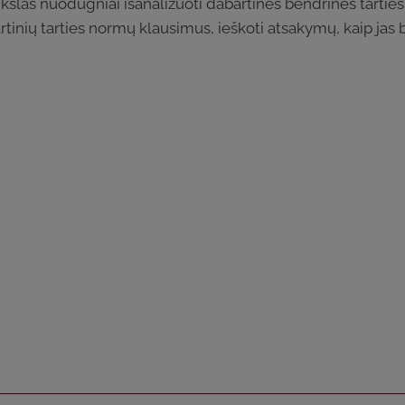
tikslas nuodugniai išanalizuoti dabartinės bendrinės tarti
tinių tarties normų klausimus, ieškoti atsakymų, kaip jas būt