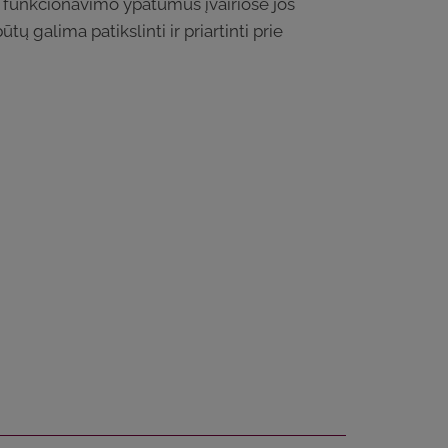
es funkcionavimo ypatumus įvairiose jos
ų galima patikslinti ir priartinti prie