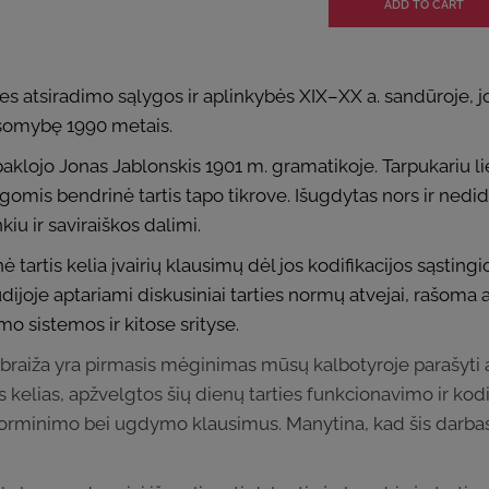
s atsiradimo sąlygos ir aplinkybės XIX–XX a. sandūroje, j
usomybę 1990 metais.
ojo Jonas Jablonskis 1901 m. gramatikoje. Tarpukariu liet
gomis bendrinė tartis tapo tikrove. Išugdytas nors ir nedid
kiu ir saviraiškos dalimi.
 tartis kelia įvairių klausimų dėl jos kodifikacijos sąsting
udijoje aptariami diskusiniai tarties normų atvejai, rašom
timo sistemos ir kitose srityse.
ybraiža yra pirmasis mėginimas mūsų kalbotyroje parašyti an
 kelias, apžvelgtos šių dienų tarties funkcionavimo ir kodif
s norminimo bei ugdymo klausimus. Manytina, kad šis darbas