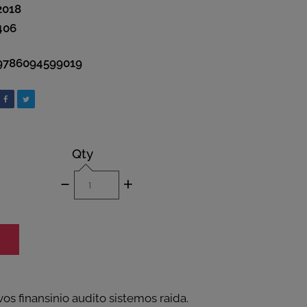
2018
406
9786094599019
Qty
-
+
vos finansinio audito sistemos raida.