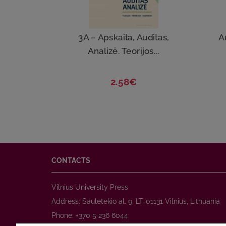
3A – Apskaita, Auditas,
Au
Analizė. Teorijos...
2.58€
CONTACTS
Vilnius University Press
Address: Saulėtekio al. 9, LT-01131 Vilnius, Lithuania
Phone: +370 5 236 6044