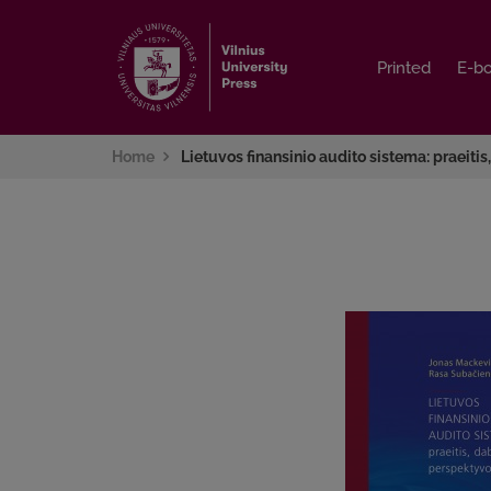
Printed
Printed
E-b
E-b
Home
Lietuvos finansinio audito sistema: praeitis