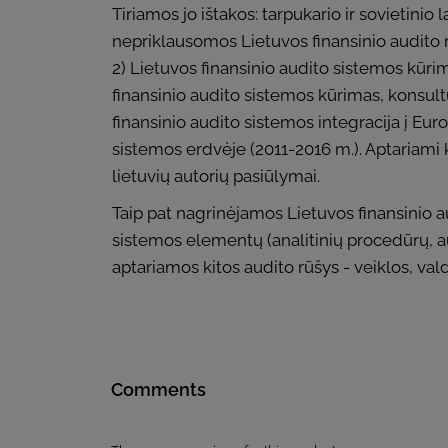
Tiriamos jo ištakos: tarpukario ir sovietinio 
nepriklausomos Lietuvos finansinio audito r
2) Lietuvos finansinio audito sistemos kūri
finansinio audito sistemos kūrimas, konsult
finansinio audito sistemos integracija į Eu
sistemos erdvėje (2011-2016 m.). Aptariami k
lietuvių autorių pasiūlymai.
Taip pat nagrinėjamos Lietuvos finansinio 
sistemos elementų (analitinių procedūrų, au
aptariamos kitos audito rūšys - veiklos, val
Comments