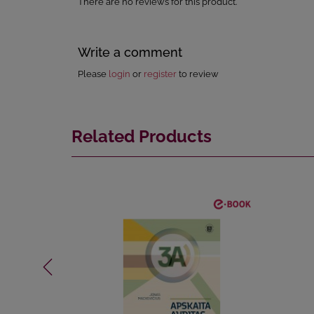
There are no reviews for this product.
Write a comment
Please
login
or
register
to review
Related Products