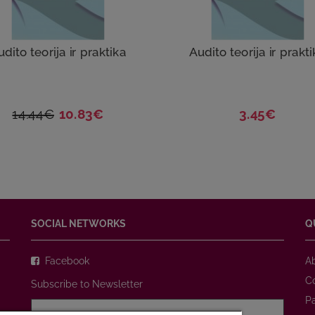
dito teorija ir praktika
Audito teorija ir prakt
14.44€
10.83€
3.45€
SOCIAL NETWORKS
Q
Facebook
A
C
Subscribe to Newsletter
P