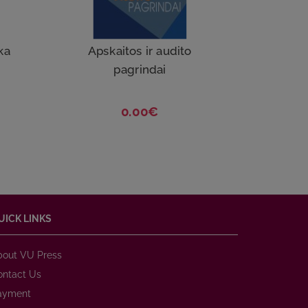
ika
Apskaitos ir audito
pagrindai
0.00€
UICK LINKS
bout VU Press
ontact Us
ayment