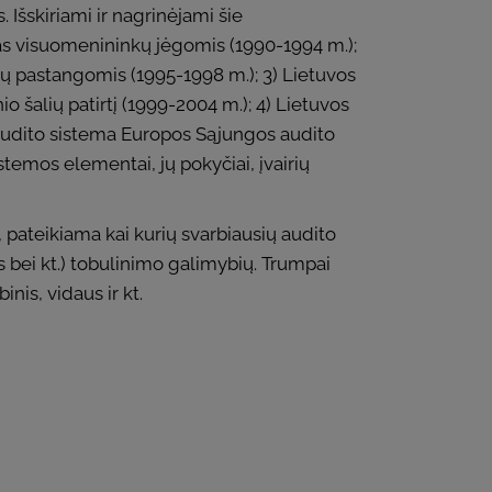
. Išskiriami ir nagrinėjami šie
mas visuomenininkų jėgomis (1990-1994 m.);
ijų pastangomis (1995-1998 m.); 3) Lietuvos
 šalių patirtį (1999-2004 m.); 4) Lietuvos
o audito sistema Europos Sąjungos audito
stemos elementai, jų pokyčiai, įvairių
pateikiama kai kurių svarbiausių audito
 bei kt.) tobulinimo galimybių. Trumpai
nis, vidaus ir kt.