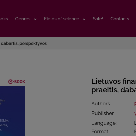
ooks
ooks
Genres
Genres
Fields of science
Fields of science
Sale!
Sale!
Contacts
Contacts
, dabartis, perspektyvos
Lietuvos fina
praeitis, dab
Authors
Publisher
Language:
Format: