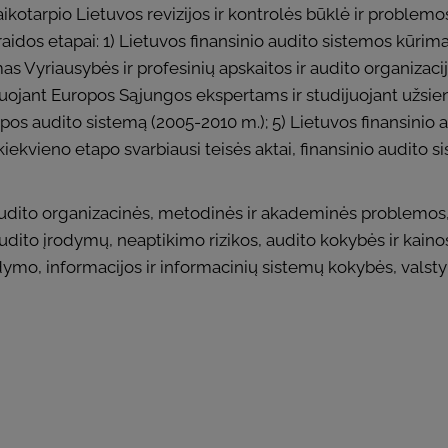
laikotarpio Lietuvos revizijos ir kontrolės būklė ir problemos
aidos etapai: 1) Lietuvos finansinio audito sistemos kūri
mas Vyriausybės ir profesinių apskaitos ir audito organizac
uojant Europos Sąjungos ekspertams ir studijuojant užsienio
ropos audito sistemą (2005-2010 m.); 5) Lietuvos finansini
iekvieno etapo svarbiausi teisės aktai, finansinio audito si
audito organizacinės, metodinės ir akademinės problemos, 
dito įrodymų, neaptikimo rizikos, audito kokybės ir kainos
dymo, informacijos ir informacinių sistemų kokybės, valstybi