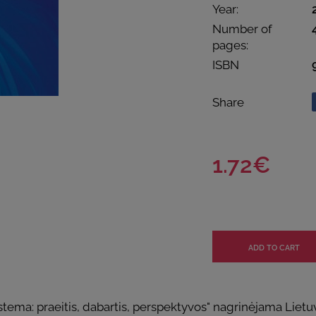
Year:
Number of
pages:
ISBN
Share
1.72€
stema: praeitis, dabartis, perspektyvos" nagrinėjama Lietu