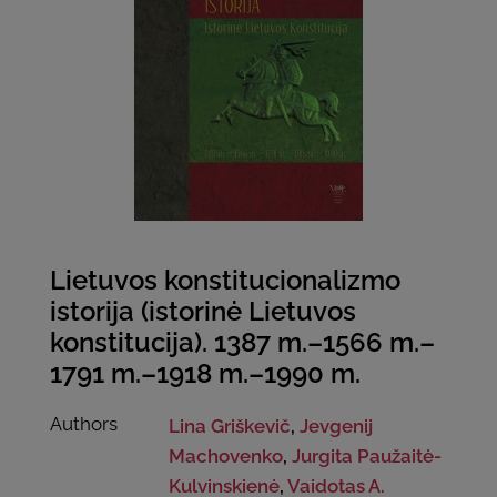
Lietuvos konstitucionalizmo
istorija (istorinė Lietuvos
konstitucija). 1387 m.–1566 m.–
1791 m.–1918 m.–1990 m.
Authors
Lina Griškevič
,
Jevgenij
Machovenko
,
Jurgita Paužaitė-
Kulvinskienė
,
Vaidotas A.