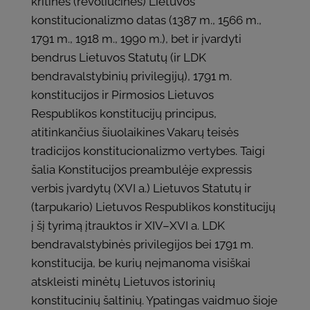
kritines (revoliucines) Lietuvos
konstitucionalizmo datas (1387 m., 1566 m.,
1791 m., 1918 m., 1990 m.), bet ir įvardyti
bendrus Lietuvos Statutų (ir LDK
bendravalstybinių privilegijų), 1791 m.
konstitucijos ir Pirmosios Lietuvos
Respublikos konstitucijų principus,
atitinkančius šiuolaikines Vakarų teisės
tradicijos konstitucionalizmo vertybes. Taigi
šalia Konstitucijos preambulėje expressis
verbis įvardytų (XVI a.) Lietuvos Statutų ir
(tarpukario) Lietuvos Respublikos konstitucijų
į šį tyrimą įtrauktos ir XIV–XVI a. LDK
bendravalstybinės privilegijos bei 1791 m.
konstitucija, be kurių neįmanoma visiškai
atskleisti minėtų Lietuvos istorinių
konstitucinių šaltinių. Ypatingas vaidmuo šioje