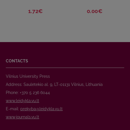
1.72€
0.00€
CONTACTS
Vilnius University Press
Address: Saulėtekio al. 9, LT-01131 Vilnius, Lithuania
Phone: +370 5 236 6044
www.leidykla.vu.lt
E-mail:
prekyba@leidykla.vu.lt
www.journals.vu.lt