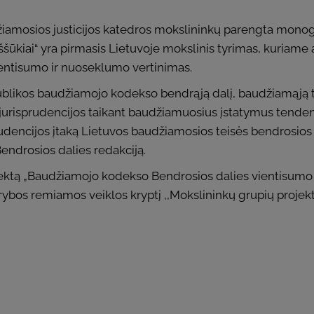
udžiamosios justicijos katedros mokslininkų parengta mon
iššūkiai“ yra pirmasis Lietuvoje mokslinis tyrimas, kuriame
entisumo ir nuoseklumo vertinimas.
publikos baudžiamojo kodekso bendrąją dalį, baudžiamąją 
jurisprudencijos taikant baudžiamuosius įstatymus tendenci
rudencijos įtaką Lietuvos baudžiamosios teisės bendrosios 
ndrosios dalies redakciją.
tą „Baudžiamojo kodekso Bendrosios dalies vientisumo ir n
ybos remiamos veiklos kryptį ,,Mokslininkų grupių projekta