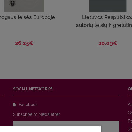
ogaus teisės Europoje
Lietuvos Respubliko
autorių teisių ir gretutini
26.25€
20.09€
SOCIAL NETWORKS
Q
Facebook
A
C
Subscribe to Newsletter
P
S