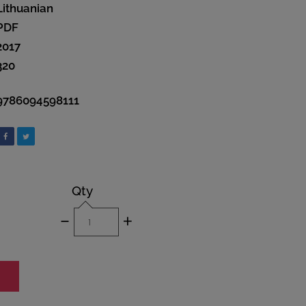
Lithuanian
PDF
2017
320
9786094598111
Qty
-
+