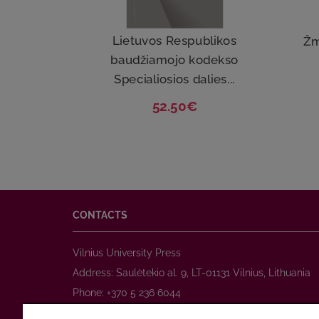
Lietuvos Respublikos
Žm
baudžiamojo kodekso
Specialiosios dalies...
52.50€
CONTACTS
Vilnius University Press
Address: Saulėtekio al. 9, LT-01131 Vilnius, Lithuania
Phone: +370 5 236 6044
www.leidykla.vu.lt