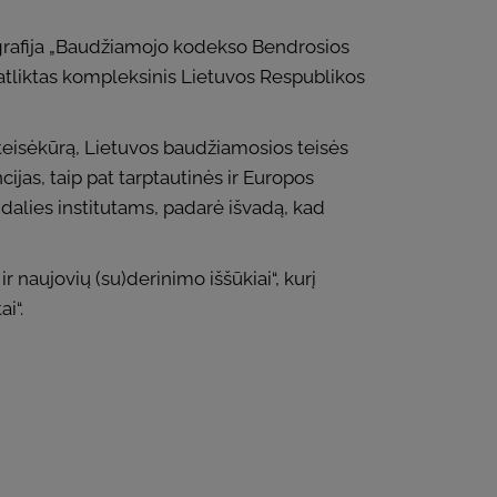
ografija „Baudžiamojo kodekso Bendrosios
 atliktas kompleksinis Lietuvos Respublikos
teisėkūrą, Lietuvos baudžiamosios teisės
jas, taip pat tarptautinės ir Europos
dalies institutams, padarė išvadą, kad
aujovių (su)derinimo iššūkiai“, kurį
i“.