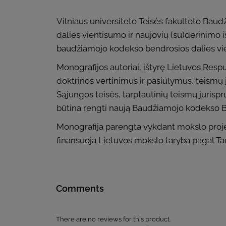
Vilniaus universiteto Teisės fakulteto Ba
dalies vientisumo ir naujovių (su)derinimo 
baudžiamojo kodekso bendrosios dalies vi
Monografijos autoriai, ištyrę Lietuvos Res
doktrinos vertinimus ir pasiūlymus, teismų 
Sąjungos teisės, tarptautinių teismų jurisp
būtina rengti naują Baudžiamojo kodekso Be
Monografija parengta vykdant mokslo projek
finansuoja Lietuvos mokslo taryba pagal Tar
Comments
There are no reviews for this product.