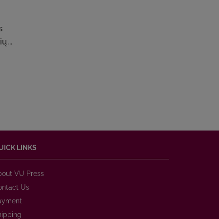
s
ų...
UICK LINKS
bout VU Press
ontact Us
ayment
hipping