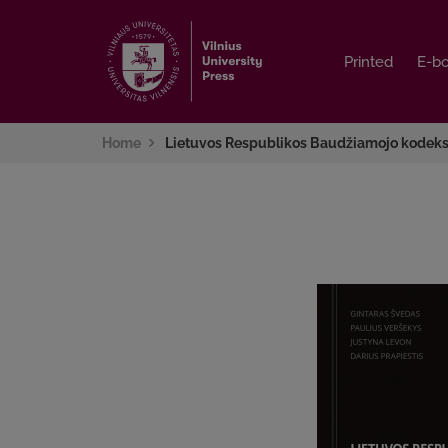
Printed
Printed
E-b
E-b
Home
Lietuvos Respublikos Baudžiamojo kodekso 