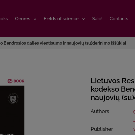
ooks
ooks
Genres
Genres
Fields of science
Fields of science
Sale!
Sale!
Contacts
Contacts
Bendrosios dalies vientisumo ir naujovių (su)derinimo iššūkiai
Lietuvos Re
kodekso Bend
naujovių (su)
Authors
Publisher