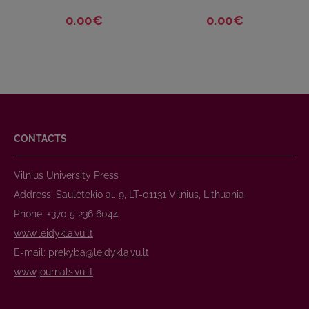
0.00€
0.00€
CONTACTS
Vilnius University Press
Address: Saulėtekio al. 9, LT-01131 Vilnius, Lithuania
Phone: +370 5 236 6044
www.leidykla.vu.lt
E-mail:
prekyba@leidykla.vu.lt
www.journals.vu.lt