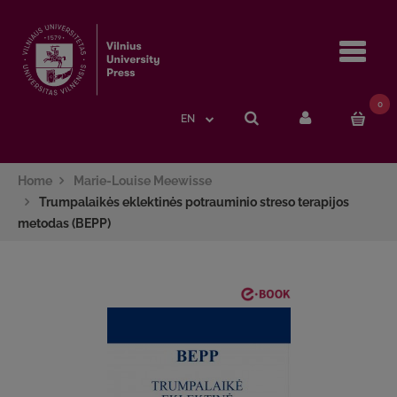
Navi
0
EN
Home
Marie-Louise Meewisse
Trumpalaikės eklektinės potrauminio streso terapijos
metodas (BEPP)