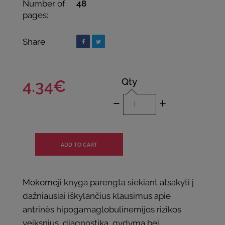
Number of
48
pages:
Share
Qty
4.34€
-
+
Mokomoji knyga parengta siekiant atsakyti į
dažniausiai iškylančius klausimus apie
antrinės hipogamaglobulinemijos rizikos
veiksnius, diagnostiką, gydymą bei