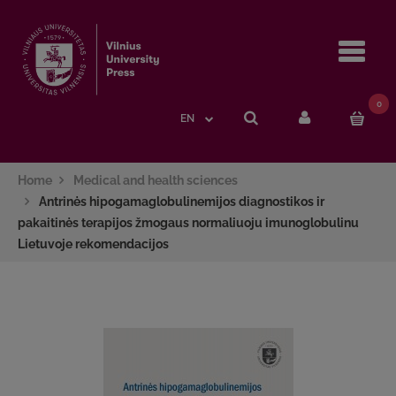
Navi
0
EN
Home
Medical and health sciences
Antrinės hipogamaglobulinemijos diagnostikos ir
pakaitinės terapijos žmogaus normaliuoju imunoglobulinu
Lietuvoje rekomendacijos