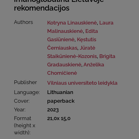
rekomendacijos
Authors
Kotryna Linauskienė
,
Laura
Malinauskienė
,
Edita
Gasiūnienė
,
Kęstutis
Černiauskas
,
Jūratė
Staikūnienė-Kozonis
,
Brigita
Gradauskienė
,
Anželika
Chomičienė
Publisher
Vilniaus universiteto leidykla
Language:
Lithuanian
Cover:
paperback
Year:
2023
Format
21,0x 15,0
(height x
width):