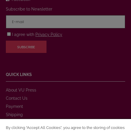
Subscribe to Newsletter
I agree with
Privacy Policy
SUBSCRIBE
QUICK LINKS
About VU Press
Contact Us
Payment
Shipping
Warranty and Return
By clicking “Accept All Cookies”, you agree to the storing of cookies
Purchase Rules