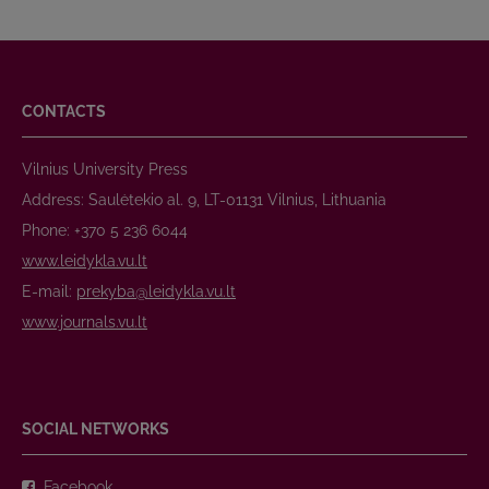
CONTACTS
Vilnius University Press
Address: Saulėtekio al. 9, LT-01131 Vilnius, Lithuania
Phone: +370 5 236 6044
www.leidykla.vu.lt
E-mail:
prekyba@leidykla.vu.lt
www.journals.vu.lt
SOCIAL NETWORKS
Facebook