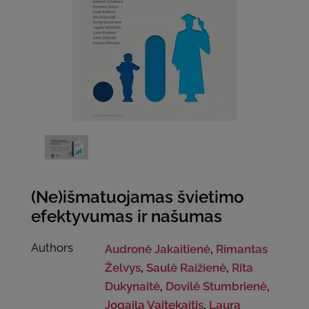
(Ne)išmatuojamas švietimo
efektyvumas ir našumas
Authors
Audronė Jakaitienė
,
Rimantas
Želvys
,
Saulė Raižienė
,
Rita
Dukynaitė
,
Dovilė Stumbrienė
,
Jogaila Vaitekaitis
,
Laura