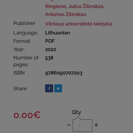
Ringienė
,
Julius Žilinskas
,
Antanas Žilinskas
Publisher
Vilniaus universiteto leidykla
Language:
Lithuanian
Format:
PDF
Year:
2022
Number of
538
pages:
ISBN
9786090707203
Share
Qty
0.00€
-
+