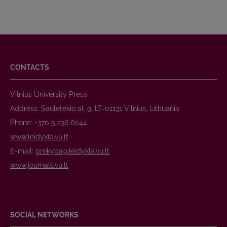
CONTACTS
Vilnius University Press
Address: Saulėtekio al. 9, LT-01131 Vilnius, Lithuania
Phone: +370 5 236 6044
www.leidykla.vu.lt
E-mail:
prekyba@leidykla.vu.lt
www.journals.vu.lt
SOCIAL NETWORKS