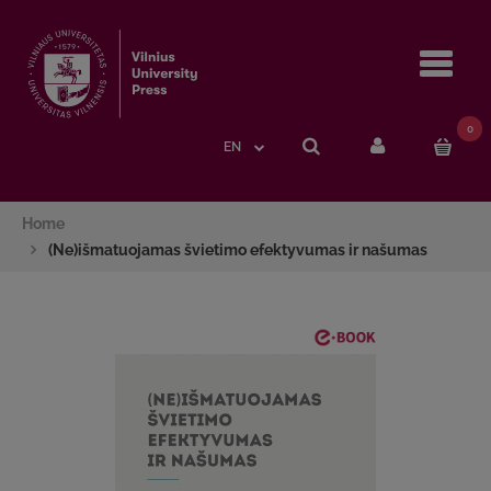
Navi
0
EN
Home
(Ne)išmatuojamas švietimo efektyvumas ir našumas