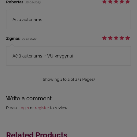
Robertas
27-02-2023
Ačiū autoriams
Zigmas
03-11-2022
Ačiū autoriams ir VU knygynui
Showing 1 to 2 of 2 (1 Pages)
Write a comment
Please
login
or
register
to review
Related Products