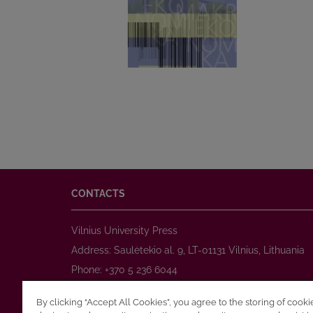
CONTACTS
Vilnius University Press
Address: Saulėtekio al. 9, LT-01131 Vilnius, Lithuania
Phone: +370 5 236 6044
www.leidykla.vu.lt
By clicking “Accept All Cookies”, you agree to the storing of cook
E-mail:
prekyba@leidykla.vu.lt