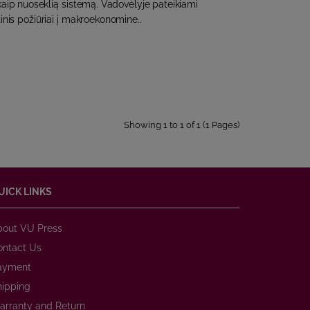
ip nuoseklią sistemą. Vadovėlyje pateikiami
stinis požiūriai į makroekonomine..
Showing 1 to 1 of 1 (1 Pages)
UICK LINKS
bout VU Press
ontact Us
ayment
hipping
arranty and Return