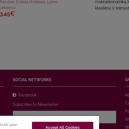
makroekonomiką ka
Paliulytė
,
Erstida Ulvidienė
,
Laima
Urbšienė
klasikinis ir keinsi
3.45€
SOCIAL NETWORKS
Q
Facebook
A
C
Subscribe to Newsletter
P
S
ies on your
W
Accept All Cookies