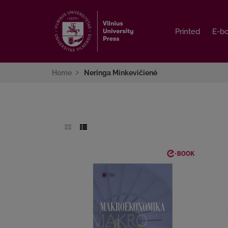
Printed
Printed
E-b
E-b
Home
Neringa Minkevičienė