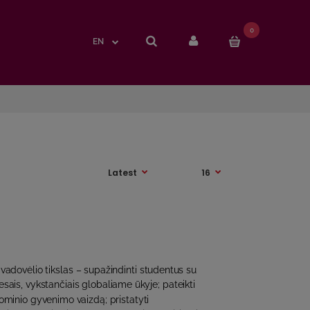
0
0
EN
EN
adovėlio tikslas – supažindinti studentus su
sais, vykstančiais globaliame ūkyje; pateikti
minio gyvenimo vaizdą; pristatyti